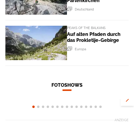
Partenkirchen
Deutschland
PEAKS OF THE BALKANS
Auf alten Pfaden durch
das Prokletije-Gebirge
Europa
FOTOSHOWS
In den Campi
In Ruhe klettern im Altmühltal
Scandlines
ANZEIGE