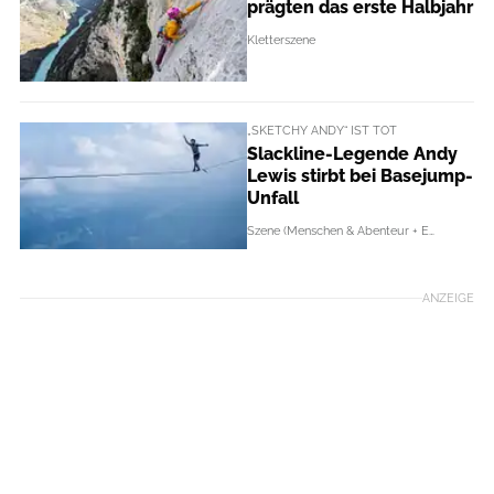
prägten das erste Halbjahr
Kletterszene
„SKETCHY ANDY“ IST TOT
Slackline-Legende Andy
Lewis stirbt bei Basejump-
Unfall
Szene (Menschen & Abenteur + Events)
ANZEIGE