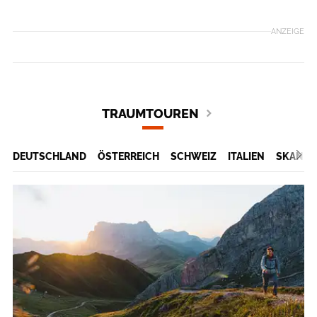
ANZEIGE
TRAUMTOUREN
DEUTSCHLAND
ÖSTERREICH
SCHWEIZ
ITALIEN
SKANDI