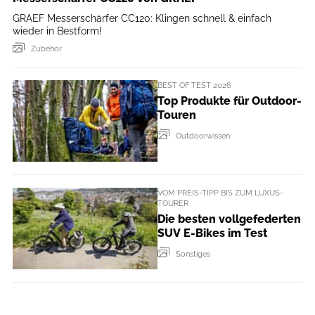
GRAEF Messerschärfer CC120: Klingen schnell & einfach
wieder in Bestform!
Zubehör
BEST OF TEST 2026
Top Produkte für Outdoor-
Touren
Outdoorwissen
VOM PREIS-TIPP BIS ZUM LUXUS-
TOURER
Die besten vollgefederten
SUV E-Bikes im Test
Sonstiges