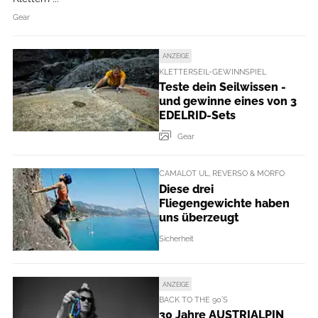
Gear
ANZEIGE
KLETTERSEIL-GEWINNSPIEL
Teste dein Seilwissen -
und gewinne eines von 3
EDELRID-Sets
Gear
CAMALOT UL, REVERSO & MORFO
Diese drei
Fliegengewichte haben
uns überzeugt
Sicherheit
ANZEIGE
BACK TO THE 90´S
30 Jahre AUSTRIALPIN