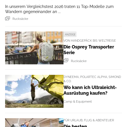
In unserem Vergleichstest 2026 traten 11 Top-Modelle zum
Wandern gegeneinander an ...
Rucksäcke
ANZEIGE
VON HANDGEPÄCK BIS WELTREISE
Die Osprey Transporter
Serie
Rucksäcke
DYNEEMA, POLARTEC ALPHA, SIMOND
& CO.
Wo kann ich Ultraleicht-
Ausrüstung kaufen?
Camp & Equipment
FÜR URLAUB, FLUG & ABENTEUER
Die besten