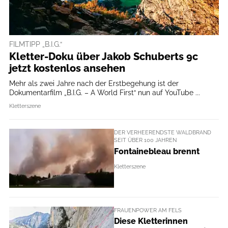
FILMTIPP „B.I.G.“
Kletter-Doku über Jakob Schuberts 9c
jetzt kostenlos ansehen
Mehr als zwei Jahre nach der Erstbegehung ist der
Dokumentarfilm „B.I.G. – A World First“ nun auf YouTube ...
Kletterszene
DER VERHEERENDSTE WALDBRAND
SEIT ÜBER 100 JAHREN
Fontainebleau brennt
Kletterszene
FRAUENPOWER AM FELS
Diese Kletterinnen