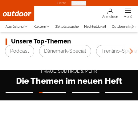
Hefte
Produkte
Anmelden
Menü
Ausrüstung
Klettern
Zeltplatzsuche
Nachhaltigkeit
Outdoorwissen
Unsere Top-Themen
Podcast
Dänemark-Special
Trentino-Specia
FRIAUL, SÜDTIROL & MEHR
Die Themen im neuen Heft