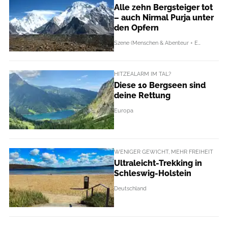
Alle zehn Bergsteiger tot
– auch Nirmal Purja unter
den Opfern
Szene (Menschen & Abenteur + Events)
HITZEALARM IM TAL?
Diese 10 Bergseen sind
deine Rettung
Europa
WENIGER GEWICHT, MEHR FREIHEIT
Ultraleicht-Trekking in
Schleswig-Holstein
Deutschland