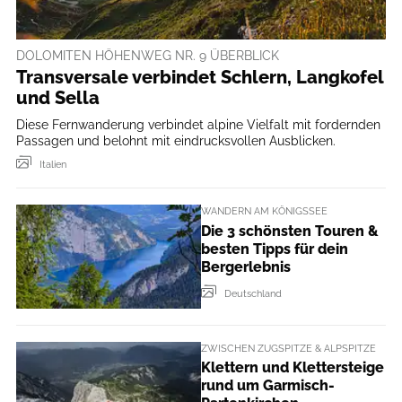
DOLOMITEN HÖHENWEG NR. 9 ÜBERBLICK
Transversale verbindet Schlern, Langkofel
und Sella
Diese Fernwanderung verbindet alpine Vielfalt mit fordernden
Passagen und belohnt mit eindrucksvollen Ausblicken.
Italien
WANDERN AM KÖNIGSSEE
Die 3 schönsten Touren &
besten Tipps für dein
Bergerlebnis
Deutschland
ZWISCHEN ZUGSPITZE & ALPSPITZE
Klettern und Klettersteige
rund um Garmisch-