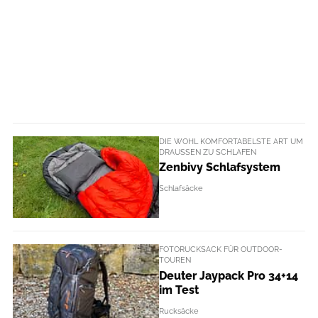
DIE WOHL KOMFORTABELSTE ART UM
DRAUSSEN ZU SCHLAFEN
Zenbivy Schlafsystem
Schlafsäcke
FOTORUCKSACK FÜR OUTDOOR-
TOUREN
Deuter Jaypack Pro 34+14
im Test
Rucksäcke