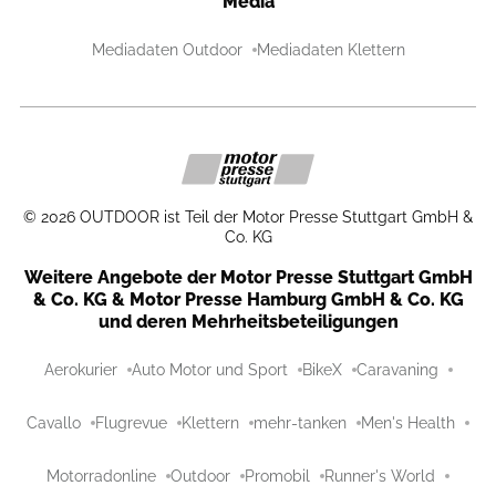
Media
Mediadaten Outdoor
Mediadaten Klettern
©
2026
OUTDOOR ist Teil der Motor Presse Stuttgart GmbH &
Co. KG
Weitere Angebote der Motor Presse Stuttgart GmbH
& Co. KG & Motor Presse Hamburg GmbH & Co. KG
und deren Mehrheitsbeteiligungen
Aerokurier
Auto Motor und Sport
BikeX
Caravaning
Cavallo
Flugrevue
Klettern
mehr-tanken
Men's Health
Motorradonline
Outdoor
Promobil
Runner's World