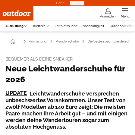
Hefte
Produkte
Anmelden
Menü
Ausrüstung
Klettern
Zeltplatzsuche
Nachhaltigkeit
Outdoorwissen
Ausrüstung
Wanderschuhe
Die besten Leichtwanderschuh
BEQUEMER ALS DEINE SNEAKER
Neue Leichtwanderschuhe für
2026
UPDATE
Leichtwanderschuhe versprechen
unbeschwertes Vorankommen. Unser Test von
zwölf Modellen ab 140 Euro zeigt: Die meisten
Paare machen ihre Arbeit gut – und mit einigen
werden deine Wandertouren sogar zum
absoluten Hochgenuss.