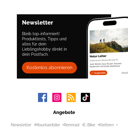
Newsletter
Bleib top-informiert!
Produkttests, Tipps und
alles für dein
Lieblingshobby direkt in
dein Postfach.
Kostenlos abonnieren
Angebote
Newsletter
Mountainbike
Rennrad
E-Bike
Klettern