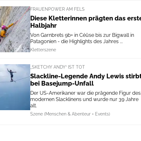
FRAUENPOWER AM FELS
Diese Kletterinnen prägten das erst
Halbjahr
Von Garnbrets 9b+ in Céüse bis zur Bigwall in
Patagonien - die Highlights des Jahres ...
Kletterszene
„SKETCHY ANDY“ IST TOT
Slackline-Legende Andy Lewis stirb
bei Basejump-Unfall
Der US-Amerikaner war die prägende Figur des
modernen Slacklinens und wurde nur 39 Jahre
alt.
Szene (Menschen & Abenteur + Events)