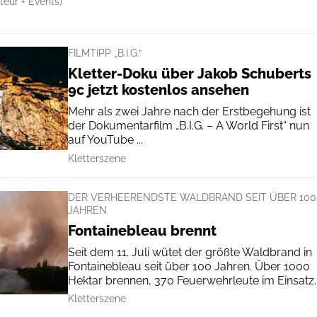
eur + Events)
FILMTIPP „B.I.G.“
Kletter-Doku über Jakob Schuberts
9c jetzt kostenlos ansehen
Mehr als zwei Jahre nach der Erstbegehung ist
der Dokumentarfilm „B.I.G. – A World First“ nun
auf YouTube ...
Kletterszene
DER VERHEERENDSTE WALDBRAND SEIT ÜBER 100
JAHREN
Fontainebleau brennt
Seit dem 11. Juli wütet der größte Waldbrand in
Fontainebleau seit über 100 Jahren. Über 1000
Hektar brennen, 370 Feuerwehrleute im Einsatz.
Kletterszene