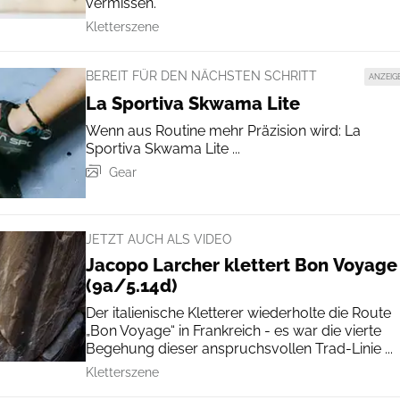
vermissen.
Kletterszene
BEREIT FÜR DEN NÄCHSTEN SCHRITT
ANZEIG
La Sportiva Skwama Lite
Wenn aus Routine mehr Präzision wird: La
Sportiva Skwama Lite ...
Gear
JETZT AUCH ALS VIDEO
Jacopo Larcher klettert Bon Voyage
(9a/5.14d)
Der italienische Kletterer wiederholte die Route
„Bon Voyage“ in Frankreich - es war die vierte
Begehung dieser anspruchsvollen Trad-Linie ...
Kletterszene