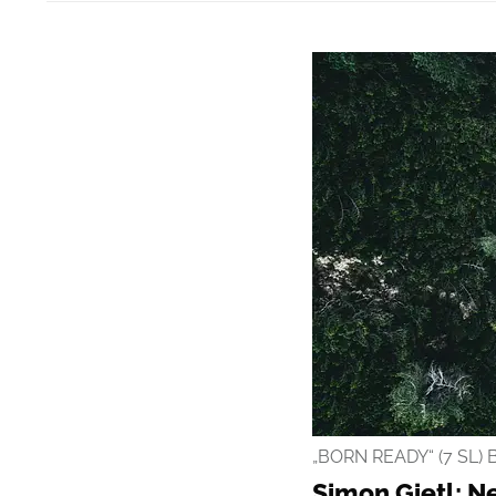
„BORN READY“ (7 SL) 
Simon Gietl: N