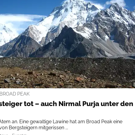
BROAD PEAK
teiger tot – auch Nirmal Purja unter den
 Atem an. Eine gewaltige Lawine hat am Broad Peak eine
von Bergsteigern mitgerissen ...