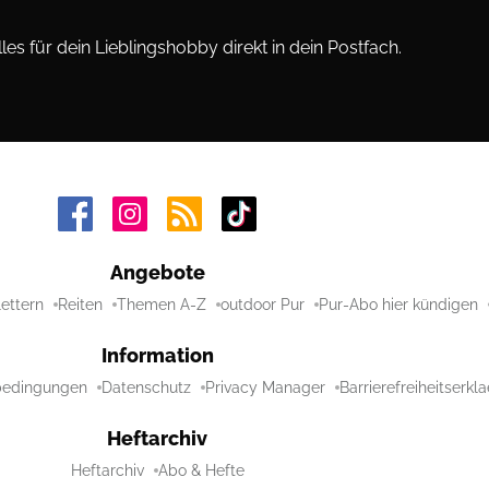
les für dein Lieblingshobby direkt in dein Postfach.
Angebote
lettern
Reiten
Themen A-Z
outdoor Pur
Pur-Abo hier kündigen
Information
bedingungen
Datenschutz
Privacy Manager
Barrierefreiheitserkl
Heftarchiv
Heftarchiv
Abo & Hefte