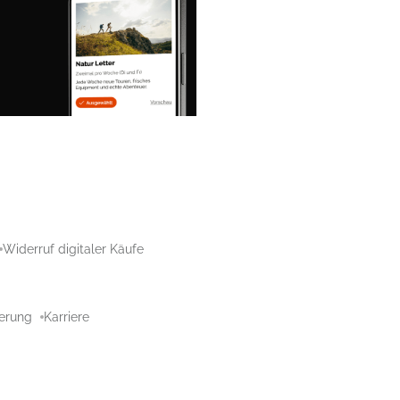
Widerruf digitaler Käufe
aerung
Karriere