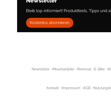
Newsletter
Bleib top-informiert! Produkttests, Tipps und al
Kostenlos abonnieren
Newsletter
Mountainbike
Rennrad
E-Bike
K
Kontakt
Impressum
AGB
Nutzungs