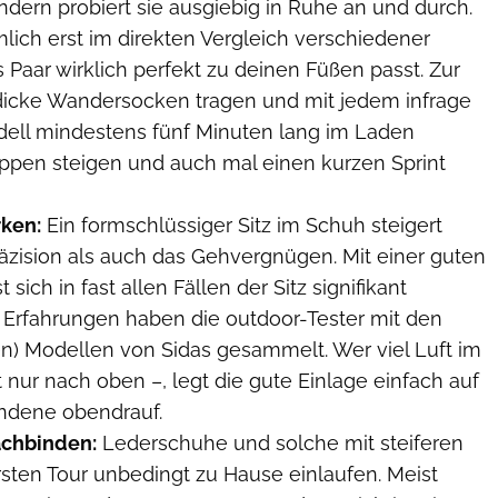
ndern probiert sie ausgiebig in Ruhe an und durch.
mlich erst im direkten Vergleich verschiedener
 Paar wirklich perfekt zu deinen Füßen passt. Zur
icke Wandersocken tragen und mit jedem infrage
l mindestens fünf Minuten lang im Laden
ppen steigen und auch mal einen kurzen Sprint
rken:
Ein formschlüssiger Sitz im Schuh steigert
räzision als auch das Gehvergnügen. Mit einer guten
 sich in fast allen Fällen der Sitz signifikant
 Erfahrungen haben die outdoor-Tester mit den
en) Modellen von Sidas gesammelt. Wer viel Luft im
 nur nach oben –, legt die gute Einlage einfach auf
andene obendrauf.
achbinden:
Lederschuhe und solche mit steiferen
rsten Tour unbedingt zu Hause einlaufen. Meist