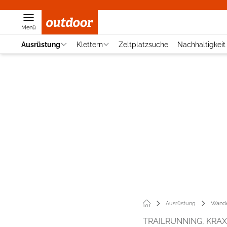
Menü
Ausrüstung
Klettern
Zeltplatzsuche
Nachhaltigkeit
Ausrüstung
Wande
TRAILRUNNING, KRA