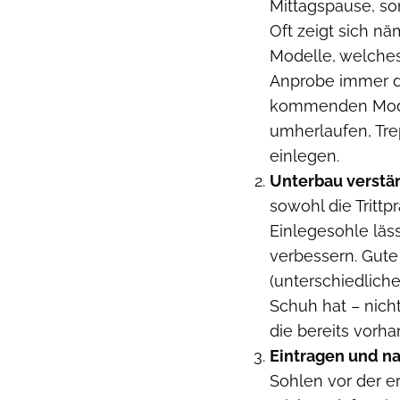
Mittagspause, so
Oft zeigt sich nä
Modelle, welches
Anprobe immer d
kommenden Model
umherlaufen, Tre
einlegen.
Unterbau verstä
sowohl die Trittp
Einlegesohle lässt
verbessern. Gute
(unterschiedlich
Schuh hat – nicht
die bereits vorh
Eintragen und n
Sohlen vor der e