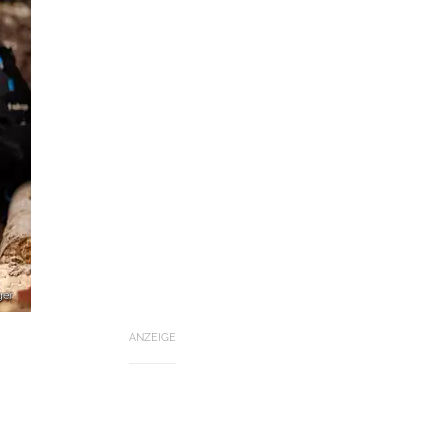
ger
ANZEIGE