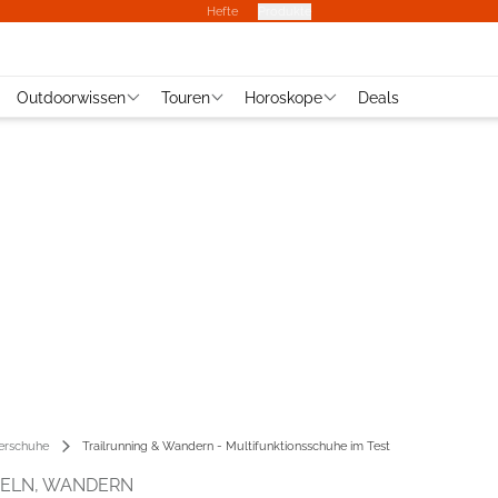
Hefte
Produkte
Outdoorwissen
Touren
Horoskope
Deals
rschuhe
Trailrunning & Wandern - Multifunktionsschuhe im Test
XELN, WANDERN