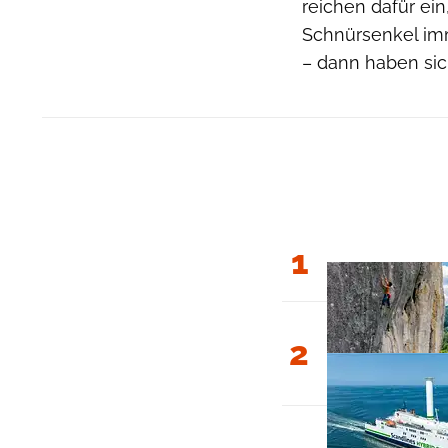
reichen dafür ei
Schnürsenkel im
– dann haben sic
1
2