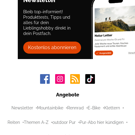
Newsletter
Bleib top-informiert!
Produkttests, Tipps und
alles für dein
Lieblingshobby direkt in
dein Postfach.
Kostenlos abonnieren
Angebote
Newsletter
Mountainbike
Rennrad
E-Bike
Klettern
Reiten
Themen A-Z
outdoor Pur
Pur-Abo hier kündigen