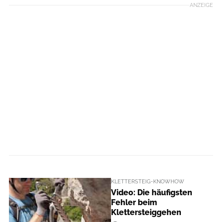
ANZEIGE
KLETTERSTEIG-KNOWHOW
Video: Die häufigsten
Fehler beim
Klettersteiggehen