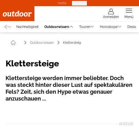
Hefte
Produkte
Anmelden
Menü
tzsuche
Nachhaltigkeit
Outdoorwissen
Touren
Horoskope
Deals
Outdoorwissen
Klettersteig
Klettersteige
Klettersteige werden immer beliebter. Doch
was steckt hinter dieser Lust auf spektakulären
Fels? Zeit, sich den Hype etwas genauer
anzuschauen ...
Foto: Cavan Images / Cavan via GettyImages
ANZEIGE