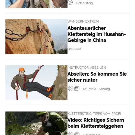
Klettersteig
WANDERN EXTREM
Abenteuerlicher
Klettersteig im Huashan-
Gebirge in China
Weltweit
INSTRUCTOR: ABSEILEN
Abseilen: So kommen Sie
sicher runter
Touren & Planung
KLETTERSTEIG-TIPPS VOM PROFI
Video: Richtiges Sichern
beim Klettersteiggehen