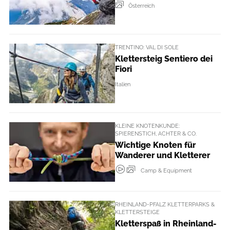
Österreich
TRENTINO: VAL DI SOLE
Klettersteig Sentiero dei
Fiori
Italien
KLEINE KNOTENKUNDE:
SPIERENSTICH, ACHTER & CO.
Wichtige Knoten für
Wanderer und Kletterer
Camp & Equipment
RHEINLAND-PFALZ KLETTERPARKS &
KLETTERSTEIGE
Kletterspaß in Rheinland-