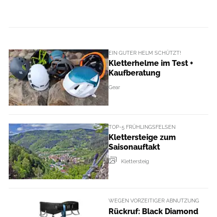
EIN GUTER HELM SCHÜTZT!
Kletterhelme im Test +
Kaufberatung
Gear
TOP-5 FRÜHLINGSFELSEN
Klettersteige zum
Saisonauftakt
Klettersteig
WEGEN VORZEITIGER ABNUTZUNG
Rückruf: Black Diamond