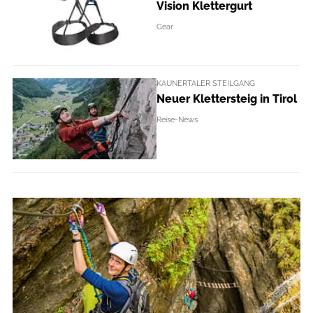
Vision Klettergurt
Gear
KAUNERTALER STEILGANG
Neuer Klettersteig in Tirol
Reise-News