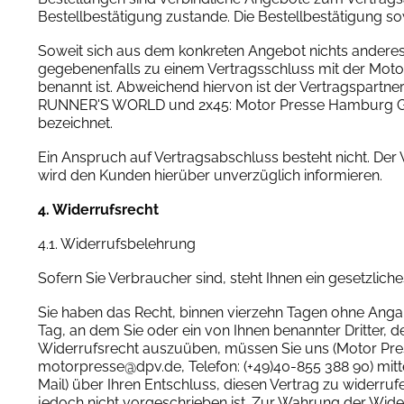
Bestellbestätigung zustande. Die Bestellbestätigung so
Soweit sich aus dem konkreten Angebot nichts andere
gegebenenfalls zu einem Vertragsschluss mit der Moto
benannt ist. Abweichend hiervon ist der Vertragspart
RUNNER'S WORLD und 2x45: Motor Presse Hamburg GmbH 
bezeichnet.
Ein Anspruch auf Vertragsabschluss besteht nicht. D
wird den Kunden hierüber unverzüglich informieren.
4. Widerrufsrecht
4.1. Widerrufsbelehrung
Sofern Sie Verbraucher sind, steht Ihnen ein gesetzlich
Sie haben das Recht, binnen vierzehn Tagen ohne Angab
Tag, an dem Sie oder ein von Ihnen benannter Dritter, d
Widerrufsrecht auszuüben, müssen Sie uns (Motor Press
motorpresse@dpv.de, Telefon: (+49)40-855 388 90) mittels
Mail) über Ihren Entschluss, diesen Vertrag zu widerr
jedoch nicht vorgeschrieben ist. Zur Wahrung der Wider