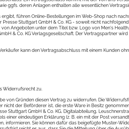
wie ggfs. deren Anlagen enthalten alle wesentlichen Vertrags
s ergibt, führen Online-Bestellungen im Web-Shop nach na
r Presse Stuttgart GmbH & Co. KG - soweit nicht nachfolgen
ner von Angeboten unter dem Titel bzw. Logo von Men's Heal
& Co. KG Verlagsgesellschaft. Der Vertragspartner wird im
er Verkäufer kann den Vertragsabschluss mit einem Kunden 
es Widerrufsrecht zu.
e von Gründen diesen Vertrag zu widerrufen. Die Widerrufsf
er nicht der Beförderer ist, die erste Ware in Besitz genomme
e Stuttgart GmbH & Co. KG, Digitalabteilung, Leuschnerstraße
 einer eindeutigen Erklärung (z. B. ein mit der Post versandte
ufen, informieren. Sie können dafür das beigefügte Muster-Wi
rufsfrist reicht es aus, dass Sie die Mitteilung über die Aus