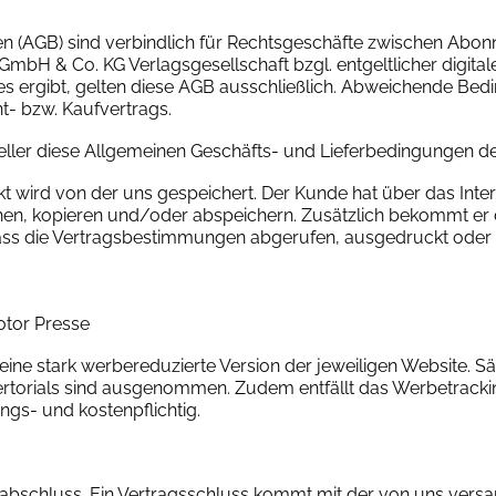
gen (AGB) sind verbindlich für Rechtsgeschäfte zwischen Abo
H & Co. KG Verlagsgesellschaft bzgl. entgeltlicher digitale
es ergibt, gelten diese AGB ausschließlich. Abweichende Be
t- bzw. Kaufvertrags.
teller diese Allgemeinen Geschäfts- und Lieferbedingungen de
 wird von der uns gespeichert. Der Kunde hat über das Intern
hen, kopieren und/oder abspeichern. Zusätzlich bekommt er d
odass die Vertragsbestimmungen abgerufen, ausgedruckt oder
otor Presse
t eine stark werbereduzierte Version der jeweiligen Website.
rtorials sind ausgenommen. Zudem entfällt das Werbetrackin
ngs- und kostenpflichtig.
abschluss. Ein Vertragsschluss kommt mit der von uns versa