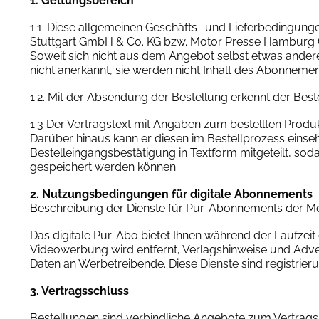
1. Geltungsbereich
1.1. Diese allgemeinen Geschäfts -und Lieferbedingun
Stuttgart GmbH & Co. KG bzw. Motor Presse Hamburg Gmb
Soweit sich nicht aus dem Angebot selbst etwas ander
nicht anerkannt, sie werden nicht Inhalt des Abonnemen
1.2. Mit der Absendung der Bestellung erkennt der Bes
1.3 Der Vertragstext mit Angaben zum bestellten Produkt
Darüber hinaus kann er diesen im Bestellprozess einse
Bestelleingangsbestätigung in Textform mitgeteilt, s
gespeichert werden können.
2. Nutzungsbedingungen für digitale Abonnements
Beschreibung der Dienste für Pur-Abonnements der M
Das digitale Pur-Abo bietet Ihnen während der Laufzei
Videowerbung wird entfernt, Verlagshinweise und Adve
Daten an Werbetreibende. Diese Dienste sind registrieru
3. Vertragsschluss
Bestellungen sind verbindliche Angebote zum Vertrags