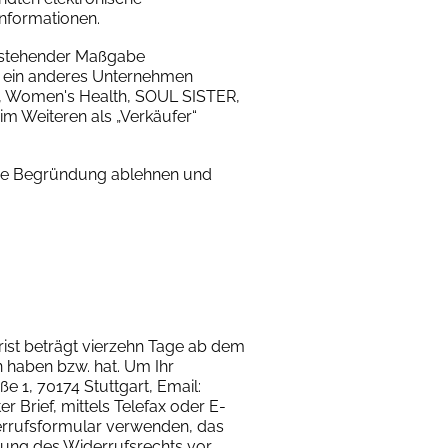
informationen.
chstehender Maßgabe
d ein anderes Unternehmen
th, Women's Health, SOUL SISTER,
 Weiteren als „Verkäufer“
ohne Begründung ablehnen und
rist beträgt vierzehn Tage ab dem
n haben bzw. hat. Um Ihr
 1, 70174 Stuttgart, Email:
r Brief, mittels Telefax oder E-
derrufsformular verwenden, das
übung des Widerrufsrechts vor