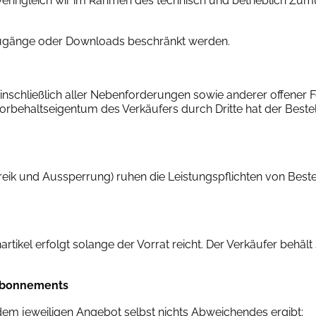
wenngleich wir im Rahmen des technisch und betrieblich Zu
f Zugänge oder Downloads beschränkt werden.
nschließlich aller Nebenforderungen sowie anderer offener 
rbehaltseigentum des Verkäufers durch Dritte hat der Bestel
eik und Aussperrung) ruhen die Leistungspflichten von Bestell
el erfolgt solange der Vorrat reicht. Der Verkäufer behält s
nabonnements
 dem jeweiligen Angebot selbst nichts Abweichendes ergibt: