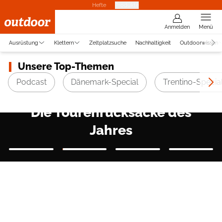
Hefte
Produkte
Anmelden
Menü
Ausrüstung
Klettern
Zeltplatzsuche
Nachhaltigkeit
Outdoorwissen
Unsere Top-Themen
Podcast
Dänemark-Special
Trentino-Specia
ALLROUNDER IM TEST
Die Tourenrucksäcke des
Jahres