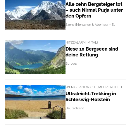
Alle zehn Bergsteiger tot
– auch Nirmal Purja unter
den Opfern
Szene (Menschen & Abenteur + Events)
HITZEALARM IM TAL?
Diese 10 Bergseen sind
deine Rettung
Europa
WENIGER GEWICHT, MEHR FREIHEIT
Ultraleicht-Trekking in
Schleswig-Holstein
Deutschland