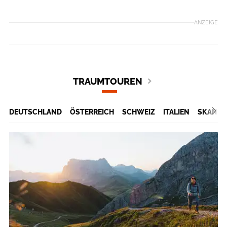
ANZEIGE
TRAUMTOUREN
DEUTSCHLAND
ÖSTERREICH
SCHWEIZ
ITALIEN
SKANDI