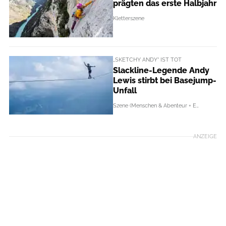
prägten das erste Halbjahr
Kletterszene
„SKETCHY ANDY“ IST TOT
Slackline-Legende Andy
Lewis stirbt bei Basejump-
Unfall
Szene (Menschen & Abenteur + Events)
ANZEIGE