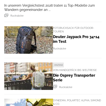
In unserem Vergleichstest 2026 traten 11 Top-Modelle zum
Wandern gegeneinander an ...
Rucksäcke
FOTORUCKSACK FÜR OUTDOOR-
TOUREN
Deuter Jaypack Pro 34+14
im Test
Rucksäcke
ANZEIGE
VON HANDGEPÄCK BIS WELTREISE
Die Osprey Transporter
Serie
Rucksäcke
DYNEEMA, POLARTEC ALPHA, SIMOND
& CO.