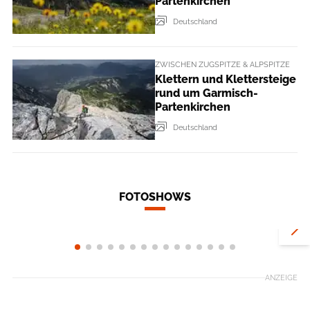
Partenkirchen
Deutschland
ZWISCHEN ZUGSPITZE & ALPSPITZE
Klettern und Klettersteige
rund um Garmisch-
Partenkirchen
Deutschland
FOTOSHOWS
In den Campingurlaub mit
Die 3 schöns
Scandlines
Tipps für de
ANZEIGE