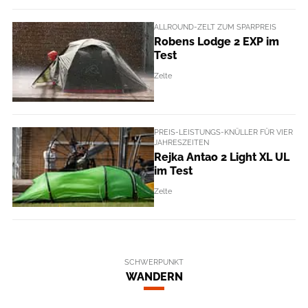
ALLROUND-ZELT ZUM SPARPREIS
Robens Lodge 2 EXP im
Test
Zelte
PREIS-LEISTUNGS-KNÜLLER FÜR VIER
JAHRESZEITEN
Rejka Antao 2 Light XL UL
im Test
Zelte
SCHWERPUNKT
WANDERN