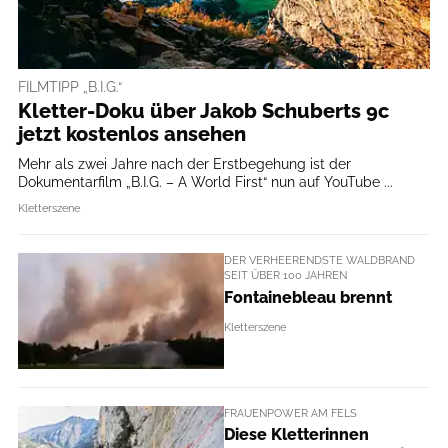
FILMTIPP „B.I.G.“
Kletter-Doku über Jakob Schuberts 9c
jetzt kostenlos ansehen
Mehr als zwei Jahre nach der Erstbegehung ist der
Dokumentarfilm „B.I.G. – A World First“ nun auf YouTube ...
Kletterszene
DER VERHEERENDSTE WALDBRAND
SEIT ÜBER 100 JAHREN
Fontainebleau brennt
Kletterszene
FRAUENPOWER AM FELS
Diese Kletterinnen