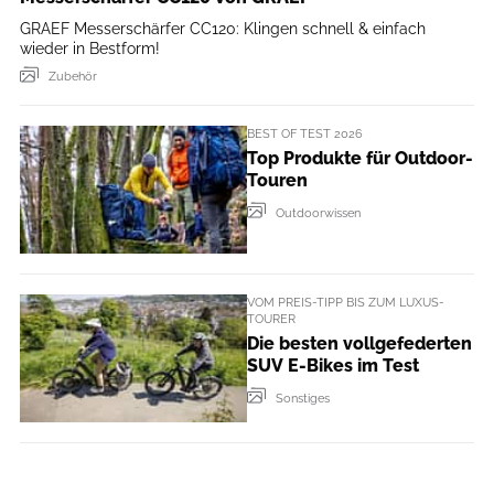
GRAEF Messerschärfer CC120: Klingen schnell & einfach
wieder in Bestform!
Zubehör
BEST OF TEST 2026
Top Produkte für Outdoor-
Touren
Outdoorwissen
VOM PREIS-TIPP BIS ZUM LUXUS-
TOURER
Die besten vollgefederten
SUV E-Bikes im Test
Sonstiges