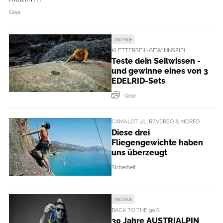
Gear
ANZEIGE
KLETTERSEIL-GEWINNSPIEL
Teste dein Seilwissen -
und gewinne eines von 3
EDELRID-Sets
Gear
CAMALOT UL, REVERSO & MORFO
Diese drei
Fliegengewichte haben
uns überzeugt
Sicherheit
ANZEIGE
BACK TO THE 90´S
30 Jahre AUSTRIALPIN