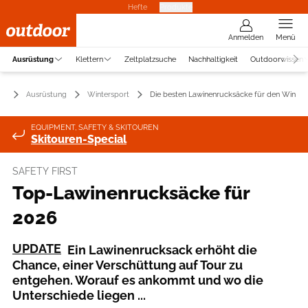
Hefte
Produkte
Anmelden
Menü
Ausrüstung
Klettern
Zeltplatzsuche
Nachhaltigkeit
Outdoorwissen
Ausrüstung
Wintersport
Die besten Lawinenrucksäcke für den Winter
EQUIPMENT, SAFETY & SKITOUREN
Skitouren-Special
SAFETY FIRST
Top-Lawinenrucksäcke für
2026
UPDATE
Ein Lawinenrucksack erhöht die
Chance, einer Verschüttung auf Tour zu
entgehen. Worauf es ankommt und wo die
Unterschiede liegen ...