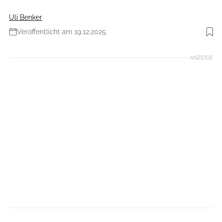
Uli Benker
Veröffentlicht am 19.12.2025
Foto: yanik88 via Getty Images
ANZEIGE