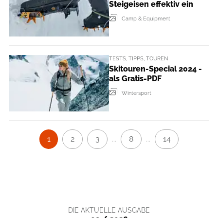
Steigeisen effektiv ein
Camp & Equipment
TESTS, TIPPS, TOUREN
Skitouren-Special 2024 -
als Gratis-PDF
Wintersport
1
2
3
8
14
...
...
DIE AKTUELLE AUSGABE