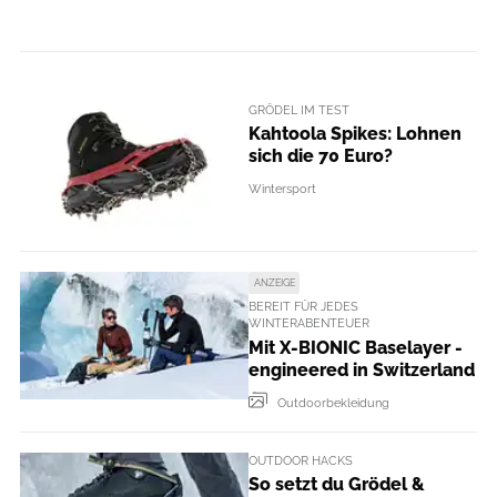
GRÖDEL IM TEST
Kahtoola Spikes: Lohnen
sich die 70 Euro?
Wintersport
ANZEIGE
BEREIT FÜR JEDES
WINTERABENTEUER
Mit X-BIONIC Baselayer -
engineered in Switzerland
Outdoorbekleidung
OUTDOOR HACKS
So setzt du Grödel &