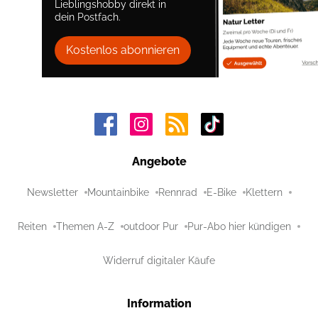
Lieblingshobby direkt in
dein Postfach.
Kostenlos abonnieren
Angebote
Newsletter
Mountainbike
Rennrad
E-Bike
Klettern
Reiten
Themen A-Z
outdoor Pur
Pur-Abo hier kündigen
Widerruf digitaler Käufe
Information