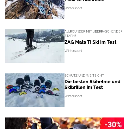
Wintersport
ALLROUNDER MIT ÜBERRASCHENDER
STÄRKE
ZAG Mata Ti Ski im Test
Wintersport
SCHUTZ UND WEITSICHT
Die besten Skihelme und
Skibrillen im Test
Wintersport