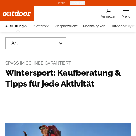
Hefte
Produkte
Anmelden
Menü
Ausrüstung
Klettern
Zeltplatzsuche
Nachhaltigkeit
Outdoorwissen
Art
SPASS IM SCHNEE GARANTIERT
Wintersport: Kaufberatung &
Tipps für jede Aktivität
Foto: Jordan Manoukian