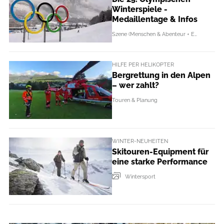
Winterspiele -
Medaillentage & Infos
Szene (Menschen & Abenteur + Events)
HILFE PER HELIKOPTER
Bergrettung in den Alpen
– wer zahlt?
Touren & Planung
WINTER-NEUHEITEN
Skitouren-Equipment für
eine starke Performance
Wintersport