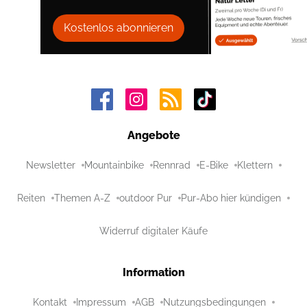
Kostenlos abonnieren
Angebote
Newsletter
Mountainbike
Rennrad
E-Bike
Klettern
Reiten
Themen A-Z
outdoor Pur
Pur-Abo hier kündigen
Widerruf digitaler Käufe
Information
Kontakt
Impressum
AGB
Nutzungsbedingungen