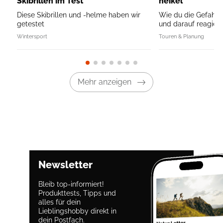
Skibrillen im Test
heikel
Diese Skibrillen und -helme haben wir
Wie du die Gefahr 
getestet
und darauf reagierst 
Wintersport
Touren & Planung
Mehr anzeigen
Newsletter
Bleib top-informiert!
Produkttests, Tipps und
alles für dein
Lieblingshobby direkt in
dein Postfach.