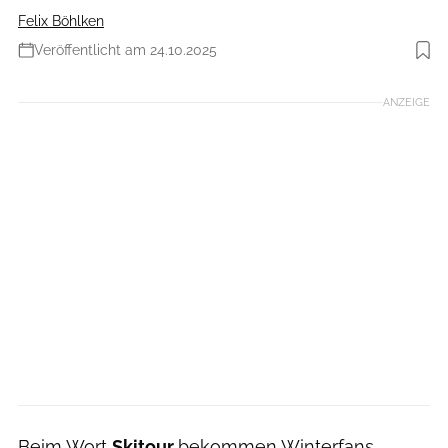
Felix Böhlken
Veröffentlicht am 24.10.2025
Foto: Roberto Moiola via GettyImages
ANZEIGE
Beim Wort
Skitour
bekommen Winterfans