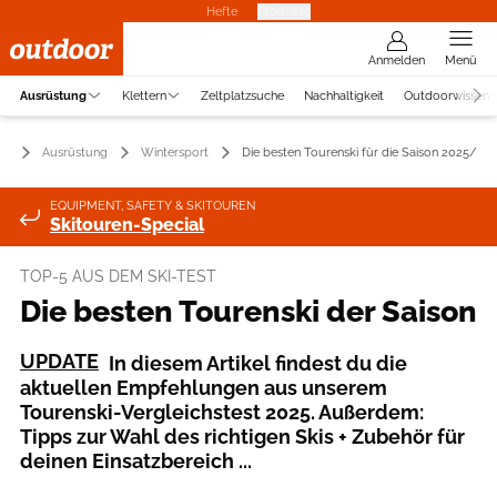
Hefte
Produkte
Anmelden
Menü
Ausrüstung
Klettern
Zeltplatzsuche
Nachhaltigkeit
Outdoorwissen
Ausrüstung
Wintersport
Die besten Tourenski für die Saison 2025/20
EQUIPMENT, SAFETY & SKITOUREN
Skitouren-Special
TOP-5 AUS DEM SKI-TEST
Die besten Tourenski der Saison
UPDATE
In diesem Artikel findest du die
aktuellen Empfehlungen aus unserem
Tourenski-Vergleichstest 2025. Außerdem:
Tipps zur Wahl des richtigen Skis + Zubehör für
deinen Einsatzbereich ...