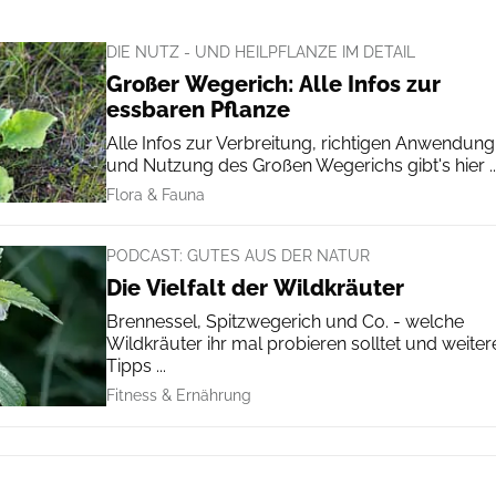
DIE NUTZ - UND HEILPFLANZE IM DETAIL
Großer Wegerich: Alle Infos zur
essbaren Pflanze
Alle Infos zur Verbreitung, richtigen Anwendung
und Nutzung des Großen Wegerichs gibt's hier ..
Flora & Fauna
PODCAST: GUTES AUS DER NATUR
Die Vielfalt der Wildkräuter
Brennessel, Spitzwegerich und Co. - welche
Wildkräuter ihr mal probieren solltet und weiter
Tipps ...
Fitness & Ernährung