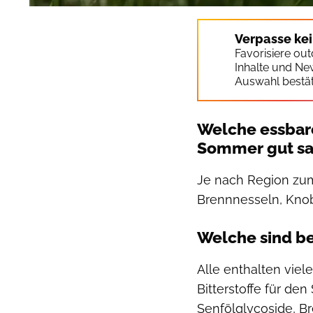
Verpasse ke
Favorisiere ou
Inhalte und Ne
Auswahl bestät
Welche essbar
Sommer gut s
Je nach Region zum
Brennnesseln, Kno
Welche sind b
Alle enthalten vie
Bitterstoffe für de
Senfölglycoside, B