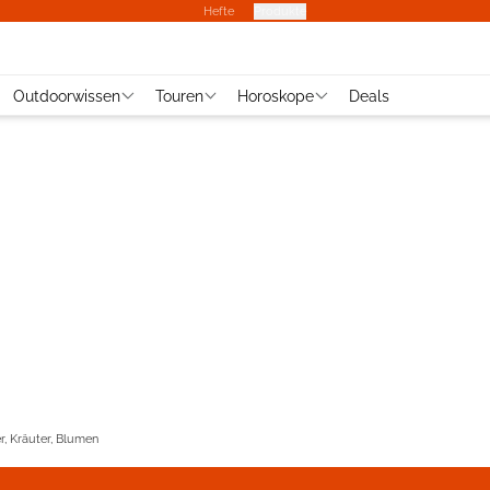
Hefte
Produkte
Outdoorwissen
Touren
Horoskope
Deals
r, Kräuter, Blumen