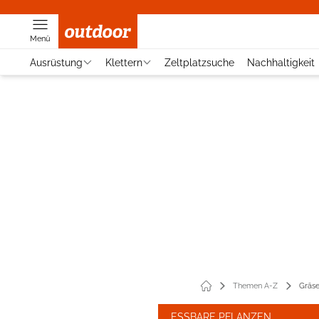
Menü
Ausrüstung
Klettern
Zeltplatzsuche
Nachhaltigkeit
Themen A-Z
Gräse
ESSBARE PFLANZEN