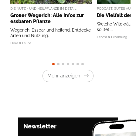
DIE NUTZ - UND HEILPFLANZE IM DETAIL
PODCAST: GUTES AUS 
Großer Wegerich: Alle Infos zur
Die Vielfalt der 
essbaren Pflanze
Welche Wildkräuter
solltet ...
Wegerich: Essbar und heilend. Entdecke
Arten und Nutzung.
Fitness & Ernährung
Flora & Fauna
Mehr anzeigen
Newsletter