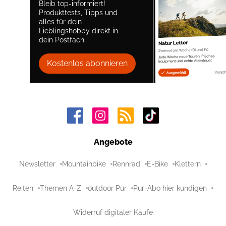
Bleib top-informiert!
Produkttests, Tipps und
alles für dein
Lieblingshobby direkt in
dein Postfach.
Kostenlos abonnieren
Angebote
Newsletter
Mountainbike
Rennrad
E-Bike
Klettern
Reiten
Themen A-Z
outdoor Pur
Pur-Abo hier kündigen
Widerruf digitaler Käufe