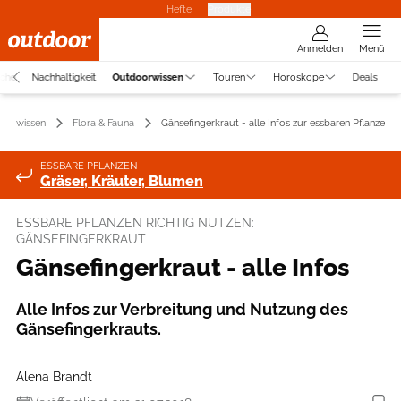
Hefte
Produkte
Anmelden
Menü
uche
Nachhaltigkeit
Outdoorwissen
Touren
Horoskope
Deals
oorwissen
Flora & Fauna
Gänsefingerkraut - alle Infos zur essbaren Pflanze
ESSBARE PFLANZEN
Gräser, Kräuter, Blumen
ESSBARE PFLANZEN RICHTIG NUTZEN:
GÄNSEFINGERKRAUT
Gänsefingerkraut - alle Infos
Alle Infos zur Verbreitung und Nutzung des
Gänsefingerkrauts.
Alena Brandt