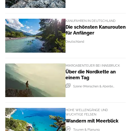
KANUFAHREN IN DEUTSCHLAND
Die schönsten Kanurouten
für Anfänger
Deutschland
MIKROABENTEUER BEI INNSBRUCK
Über die Nordkette an
einem Tag
Szene (Menschen & Abenteur + Events)
HOHE WELLENGÄNGE UND
WUCHTIGE FELSEN
Wandern mit Meerblick
Touren & Planung