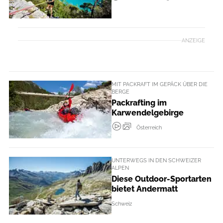
ANZEIGE
MIT PACKRAFT IM GEPÄCK ÜBER DIE
BERGE
Packrafting im
Karwendelgebirge
Österreich
UNTERWEGS IN DEN SCHWEIZER
ALPEN
Diese Outdoor-Sportarten
bietet Andermatt
Schweiz