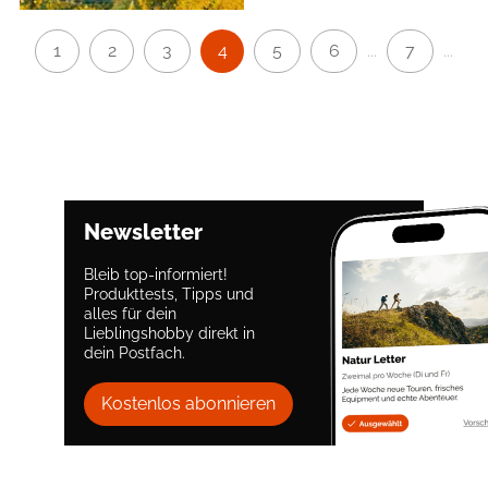
1
2
3
4
5
6
7
...
...
Newsletter
Bleib top-informiert!
Produkttests, Tipps und
alles für dein
Lieblingshobby direkt in
dein Postfach.
Kostenlos abonnieren