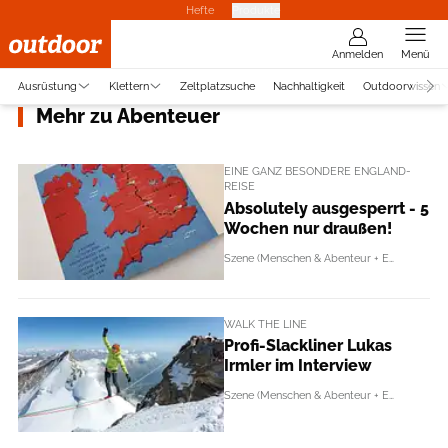
Hefte
Produkte
Anmelden
Menü
Ausrüstung
Klettern
Zeltplatzsuche
Nachhaltigkeit
Outdoorwissen
Mehr zu Abenteuer
EINE GANZ BESONDERE ENGLAND-
REISE
Absolutely ausgesperrt - 5
Wochen nur draußen!
Szene (Menschen & Abenteur + Events)
WALK THE LINE
Profi-Slackliner Lukas
Irmler im Interview
Szene (Menschen & Abenteur + Events)