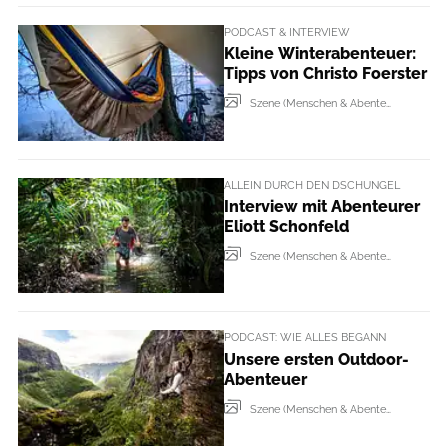
PODCAST & INTERVIEW
Kleine Winterabenteuer:
Tipps von Christo Foerster
Szene (Menschen & Abenteur + Events)
ALLEIN DURCH DEN DSCHUNGEL
Interview mit Abenteurer
Eliott Schonfeld
Szene (Menschen & Abenteur + Events)
PODCAST: WIE ALLES BEGANN
Unsere ersten Outdoor-
Abenteuer
Szene (Menschen & Abenteur + Events)