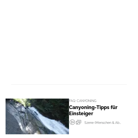
FAQ: CANYONING
Canyoning-Tipps für
Einsteiger
Szene (Menschen & Abenteur + Events)