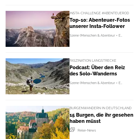
INSTA-CHALLENGE #ABENTEUEROD
Top-10: Abenteuer-Fotos
unserer Insta-Follower
Szene (Menschen & Abenteur + Events)
FASZINATION LANGSTRECKE
Podcast: Über den Reiz
des Solo-Wanderns
Szene (Menschen & Abenteur + Events)
BURGENWANDERN IN DEUTSCHLAND
15 Burgen, die ihr gesehen
haben müsst
Reise-News