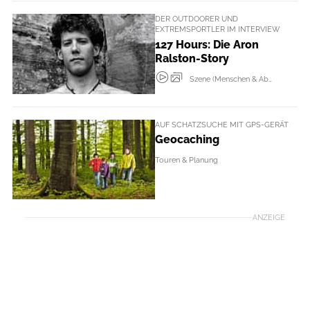
DER OUTDOORER UND
EXTREMSPORTLER IM INTERVIEW
127 Hours: Die Aron
Ralston-Story
Szene (Menschen & Abenteur + Events)
AUF SCHATZSUCHE MIT GPS-GERÄT
Geocaching
Touren & Planung
ANZEIGE