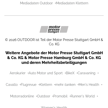
Mediadaten Outdoor
Mediadaten Klettern
©
2026
OUTDOOR ist Teil der Motor Presse Stuttgart GmbH &
Co. KG
Weitere Angebote der Motor Presse Stuttgart GmbH
& Co. KG & Motor Presse Hamburg GmbH & Co. KG
und deren Mehrheitsbeteiligungen
Aerokurier
Auto Motor und Sport
BikeX
Caravaning
Cavallo
Flugrevue
Klettern
mehr-tanken
Men's Health
Motorradonline
Outdoor
Promobil
Runner's World
Women's Health