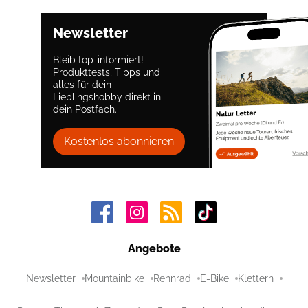
Newsletter
Bleib top-informiert!
Produkttests, Tipps und
alles für dein
Lieblingshobby direkt in
dein Postfach.
Kostenlos abonnieren
Angebote
Newsletter
Mountainbike
Rennrad
E-Bike
Klettern