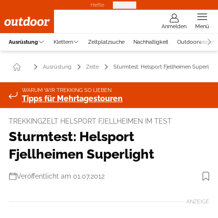
Hefte
Produkte
Anmelden
Menü
Ausrüstung
Klettern
Zeltplatzsuche
Nachhaltigkeit
Outdoorwissen
Ausrüstung
Zelte
Sturmtest: Helsport Fjellheimen Superlight
WARUM WIR TREKKING SO LIEBEN
Tipps für Mehrtagestouren
TREKKINGZELT HELSPORT FJELLHEIMEN IM TEST
Sturmtest: Helsport
Fjellheimen Superlight
Veröffentlicht am 01.07.2012
ANZEIGE