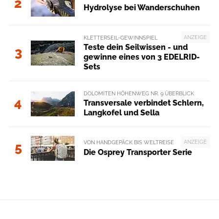
2
Hydrolyse bei Wanderschuhen
ANZEIGE
KLETTERSEIL-GEWINNSPIEL
Teste dein Seilwissen - und
3
gewinne eines von 3 EDELRID-
Sets
DOLOMITEN HÖHENWEG NR. 9 ÜBERBLICK
4
Transversale verbindet Schlern,
Langkofel und Sella
ANZEIGE
VON HANDGEPÄCK BIS WELTREISE
5
Die Osprey Transporter Serie