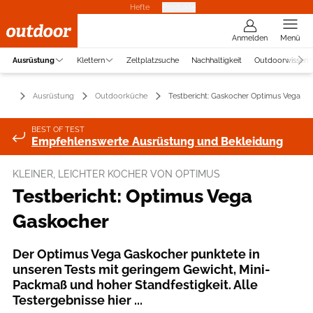
Hefte
Produkte
Anmelden
Menü
Ausrüstung
Klettern
Zeltplatzsuche
Nachhaltigkeit
Outdoorwissen
Ausrüstung
Outdoorküche
Testbericht: Gaskocher Optimus Vega
BEST OF TEST
Empfehlenswerte Ausrüstung und Bekleidung
KLEINER, LEICHTER KOCHER VON OPTIMUS
Testbericht: Optimus Vega
Gaskocher
Der Optimus Vega Gaskocher punktete in
unseren Tests mit geringem Gewicht, Mini-
Packmaß und hoher Standfestigkeit. Alle
Testergebnisse hier ...