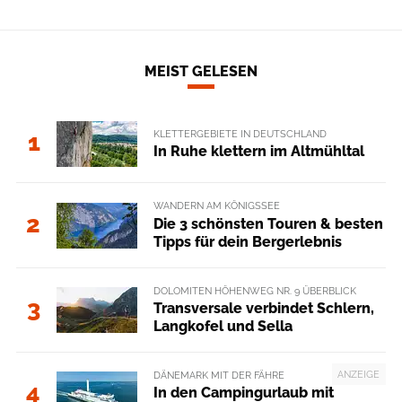
MEIST GELESEN
KLETTERGEBIETE IN DEUTSCHLAND
1
In Ruhe klettern im Altmühltal
WANDERN AM KÖNIGSSEE
2
Die 3 schönsten Touren & besten
Tipps für dein Bergerlebnis
DOLOMITEN HÖHENWEG NR. 9 ÜBERBLICK
3
Transversale verbindet Schlern,
Langkofel und Sella
ANZEIGE
DÄNEMARK MIT DER FÄHRE
4
In den Campingurlaub mit