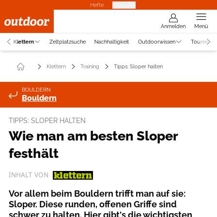
Hefte
Produkte
Anmelden
Menü
Klettern
Zeltplatzsuche
Nachhaltigkeit
Outdoorwissen
Touren
Klettern
Training
Tipps: Sloper halten
BOULDERN
Bouldern
TIPPS: SLOPER HALTEN
Wie man am besten Sloper
festhält
INHALT VON
Vor allem beim Bouldern trifft man auf sie:
Sloper. Diese runden, offenen Griffe sind
schwer zu halten. Hier gibt's die wichtigsten