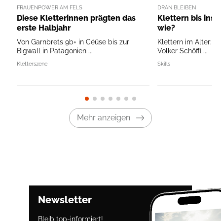
FRAUENPOWER AM FELS
DRAN BLEIBEN
Diese Kletterinnen prägten das
Klettern bis ins 
erste Halbjahr
wie?
Von Garnbrets 9b+ in Céüse bis zur
Klettern im Alter: T
Bigwall in Patagonien ...
Volker Schöffl ...
Kletterszene
Skills
Mehr anzeigen
Newsletter
Bleib top-informiert!