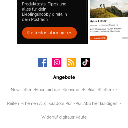
Produkttests, Tipps und
alles für dein
Lieblingshobby direkt in
dein Postfach.
Kostenlos abonnieren
Angebote
Newsletter
Mountainbike
Rennrad
E-Bike
Klettern
Reiten
Themen A-Z
outdoor Pur
Pur-Abo hier kündigen
Widerruf digitaler Käufe