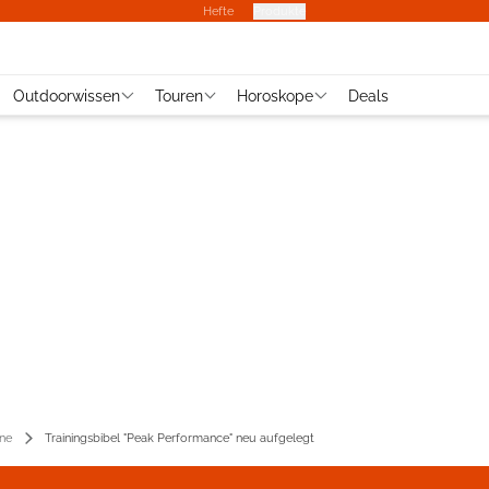
Hefte
Produkte
Outdoorwissen
Touren
Horoskope
Deals
ene
Trainingsbibel "Peak Performance" neu aufgelegt