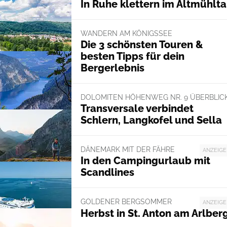
In Ruhe klettern im Altmühlta
WANDERN AM KÖNIGSSEE
Die 3 schönsten Touren &
besten Tipps für dein
Bergerlebnis
DOLOMITEN HÖHENWEG NR. 9 ÜBERBLIC
Transversale verbindet
Schlern, Langkofel und Sella
DÄNEMARK MIT DER FÄHRE
ANZEIGE
In den Campingurlaub mit
Scandlines
GOLDENER BERGSOMMER
ANZEIGE
Herbst in St. Anton am Arlber