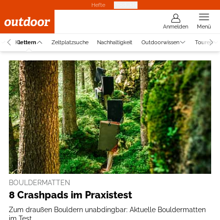
Hefte
Produkte
Anmelden
Menü
Klettern
Zeltplatzsuche
Nachhaltigkeit
Outdoorwissen
Touren
BOULDERMATTEN
8 Crashpads im Praxistest
Zum draußen Bouldern unabdingbar: Aktuelle Bouldermatten
im Test.