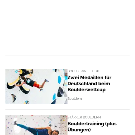
BOULDERWELTCUP
Zwei Medaillen für
Deutschland beim
Boulderweltcup
Bouldern
STÄRKER BOULDERN
Bouldertraining (plus
Übungen)