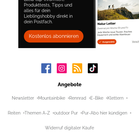
Produkttests, Tipps und
alles für dein
Lieblingshobby direkt in
dein Postfach.
Kostenlos abonnieren
Angebote
Newsletter
Mountainbike
Rennrad
E-Bike
Klettern
Reiten
Themen A-Z
outdoor Pur
Pur-Abo hier kündigen
Widerruf digitaler Käufe