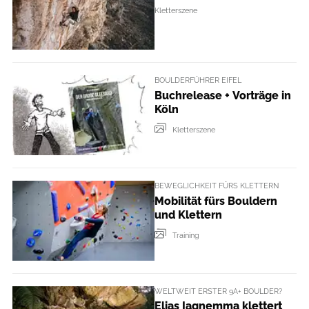
Kletterszene
BOULDERFÜHRER EIFEL
Buchrelease + Vorträge in
Köln
Kletterszene
BEWEGLICHKEIT FÜRS KLETTERN
Mobilität fürs Bouldern
und Klettern
Training
WELTWEIT ERSTER 9A+ BOULDER?
Elias Iagnemma klettert