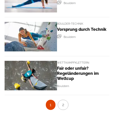
Bouldern
BOULDER-TECHNIK
Vorsprung durch Technik
Bouldern
WETTKAMPFKLETTERN
Fair oder unfair?
Regeländerungen im
Weltcup
Bouldern
1
2