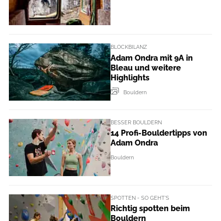
BLOCKBILANZ
Adam Ondra mit 9A in
Bleau und weitere
Highlights
Bouldern
BESSER BOULDERN
14 Profi-Bouldertipps von
Adam Ondra
Bouldern
SPOTTEN - SO GEHT'S
Richtig spotten beim
Bouldern