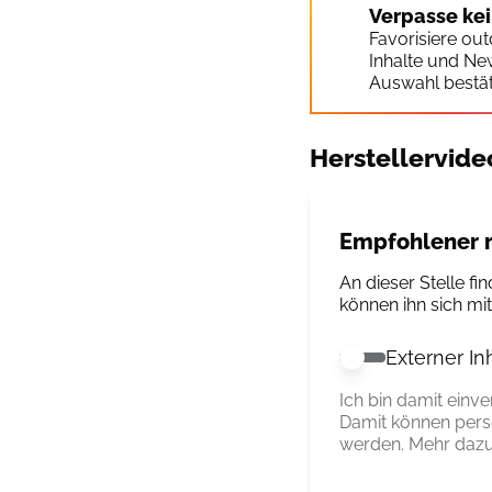
Verpasse ke
Favorisiere ou
Inhalte und Ne
Auswahl bestät
Herstellervide
Empfohlener r
An dieser Stelle fin
können ihn sich mi
Externer In
Externer Inhalt 
Ich bin damit einv
Damit können pers
werden. Mehr dazu