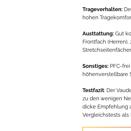
Trageverhalten:
Der
hohen Tragekomfort.
Austtattung:
Gut ko
Frontfach (Herren),
Stretchseitenfäche
Sonstiges:
PFC-frei
höhenverstellbare S
Testfazit
: Der Vau
zu den wenigen Net
dicke Empfehlung a
Vergleichstests als