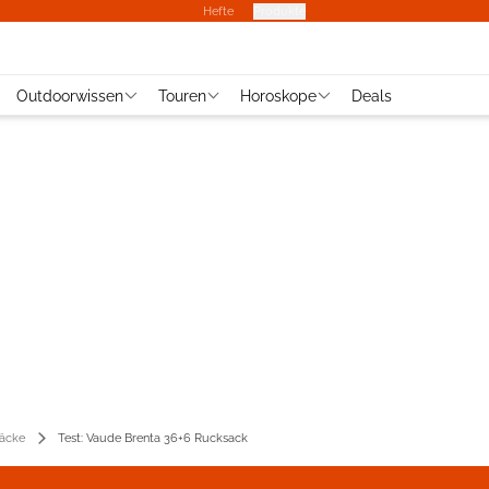
Hefte
Produkte
Outdoorwissen
Touren
Horoskope
Deals
äcke
Test: Vaude Brenta 36+6 Rucksack