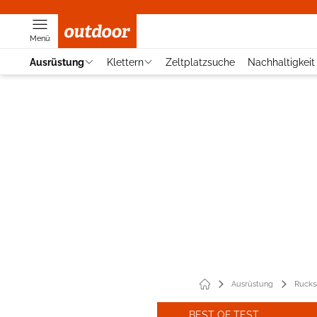
Menü
Ausrüstung
Klettern
Zeltplatzsuche
Nachhaltigkeit
Ausrüstung
Rucks
BEST OF TEST