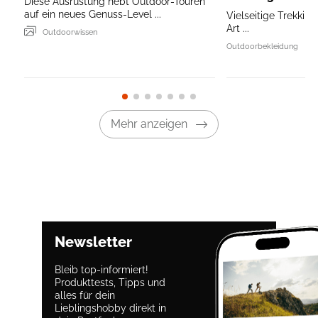
Diese Ausrüstung hebt Outdoor-Touren
auf ein neues Genuss-Level ...
Vielseitige Trekking
Art ...
Outdoorwissen
Outdoorbekleidung
Mehr anzeigen
Newsletter
Bleib top-informiert!
Produkttests, Tipps und
alles für dein
Lieblingshobby direkt in