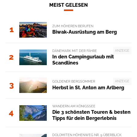
MEIST GELESEN
ZUM HÖHEREN BERUFEN
1
Biwak-Ausrüstung am Berg
ANZEIGE
DÄNEMARK MIT DER FÄHRE
2
In den Campingurlaub mit
Scandlines
ANZEIGE
GOLDENER BERGSOMMER
3
Herbst in St. Anton am Arlberg
WANDERN AM KÖNIGSSEE
4
Die 3 schönsten Touren & besten
Tipps für dein Bergerlebnis
DOLOMITEN HÖHENWEG NR. 9 ÜBERBLICK