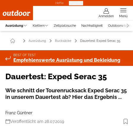
Hefte
Produkte
Anmelden
Menü
Ausrüstung
Klettern
Zeltplatzsuche
Nachhaltigkeit
Outdoorwissen
Ausrüstung
Rucksäcke
Dauertest: Exped Serac 35
BEST OF TEST
Empfehlenswerte Ausrüstung und Bekleidung
Dauertest: Exped Serac 35
Wie schnitt der Tourenrucksack Exped Serac 35
in unserem Dauertest ab? Hier das Ergebnis ...
Franz Güntner
Veröffentlicht am 28.07.2019
Foto: Franz Güntner