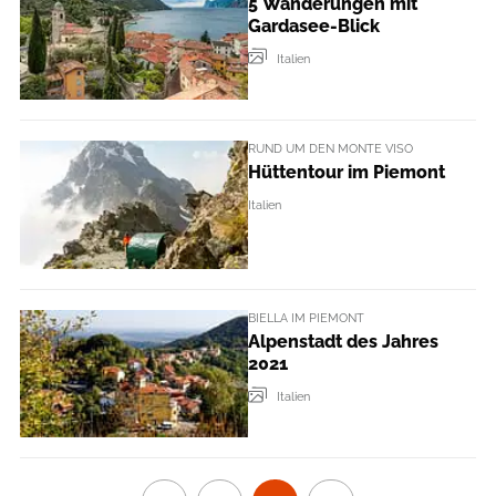
5 Wanderungen mit
Gardasee-Blick
Italien
RUND UM DEN MONTE VISO
Hüttentour im Piemont
Italien
BIELLA IM PIEMONT
Alpenstadt des Jahres
2021
Italien