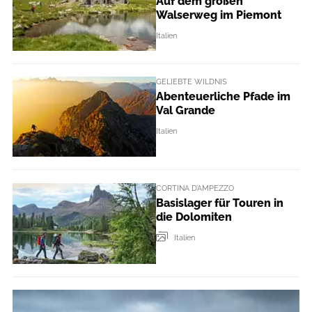
Auf dem großen
Walserweg im Piemont
Italien
GELIEBTE WILDNIS
Abenteuerliche Pfade im
Val Grande
Italien
CORTINA D’AMPEZZO
Basislager für Touren in
die Dolomiten
Italien