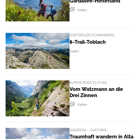
Gardasee-Hinterland
Italien
SÜDTIROLER SCHMANKERL
8-Trail-Toblach
Italien
ALPENCROSS ZU FUSS
Vom Watzmann an die
Drei Zinnen
Italien
GADERTAL - SÜDTIROL
Traumhaft wandern in Alta