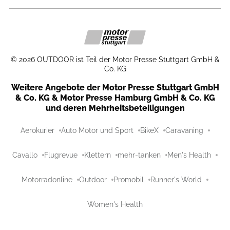
©
2026
OUTDOOR ist Teil der Motor Presse Stuttgart GmbH &
Co. KG
Weitere Angebote der Motor Presse Stuttgart GmbH
& Co. KG & Motor Presse Hamburg GmbH & Co. KG
und deren Mehrheitsbeteiligungen
Aerokurier
Auto Motor und Sport
BikeX
Caravaning
Cavallo
Flugrevue
Klettern
mehr-tanken
Men's Health
Motorradonline
Outdoor
Promobil
Runner's World
Women's Health