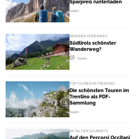
Sparpreis runterladen
Italien
MERANER HÖHENWEG
Südtirols schönster
Wanderweg?
Italien
TOP-TOUREN IM TRENTINO
Die schönsten Touren im
Trentino als PDF-
Sammlung
Italien
IM TAL DER GOURMETS
Auf den Percorsi Occitani