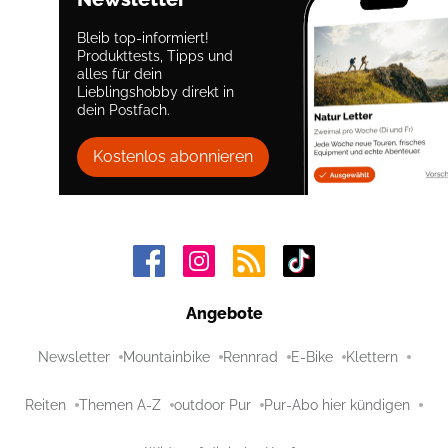
Bleib top-informiert!
Produkttests, Tipps und
alles für dein
Lieblingshobby direkt in
dein Postfach.
Kostenlos abonnieren
Angebote
Newsletter
Mountainbike
Rennrad
E-Bike
Klettern
Reiten
Themen A-Z
outdoor Pur
Pur-Abo hier kündigen