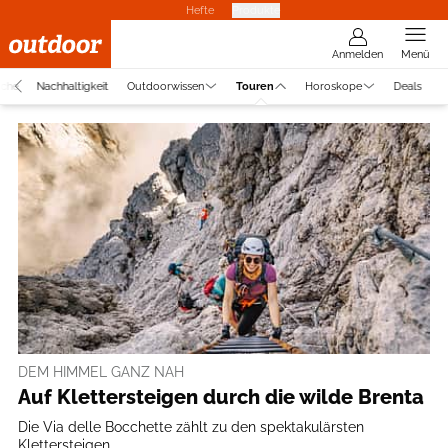
Hefte
Produkte
Anmelden
Menü
uche
Nachhaltigkeit
Outdoorwissen
Touren
Horoskope
Deals
DEM HIMMEL GANZ NAH
Auf Klettersteigen durch die wilde Brenta
Die Via delle Bocchette zählt zu den spektakulärsten
Klettersteigen ...