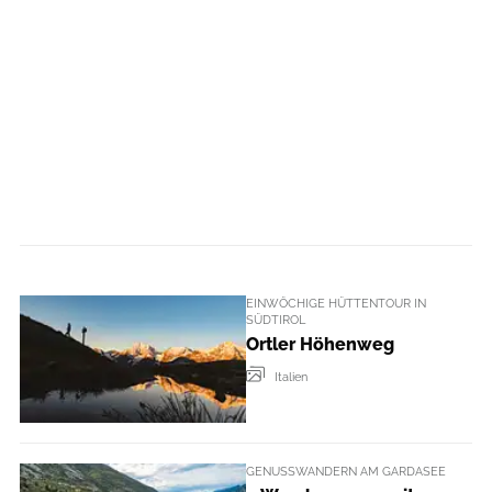
EINWÖCHIGE HÜTTENTOUR IN
SÜDTIROL
Ortler Höhenweg
Italien
GENUSSWANDERN AM GARDASEE