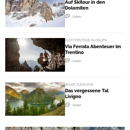
Auf Skitour in den
Dolomiten
Italien
KLETTERSTEIGE IN ITALIEN
Via Ferrata Abenteuer im
Trentino
Italien
WILDE SÜDALPEN
Das vergessene Tal
Livigno
Italien