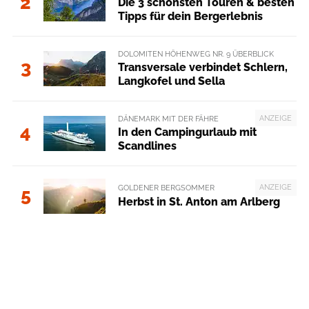
2
Die 3 schönsten Touren & besten
Tipps für dein Bergerlebnis
DOLOMITEN HÖHENWEG NR. 9 ÜBERBLICK
3
Transversale verbindet Schlern,
Langkofel und Sella
ANZEIGE
DÄNEMARK MIT DER FÄHRE
4
In den Campingurlaub mit
Scandlines
ANZEIGE
GOLDENER BERGSOMMER
5
Herbst in St. Anton am Arlberg