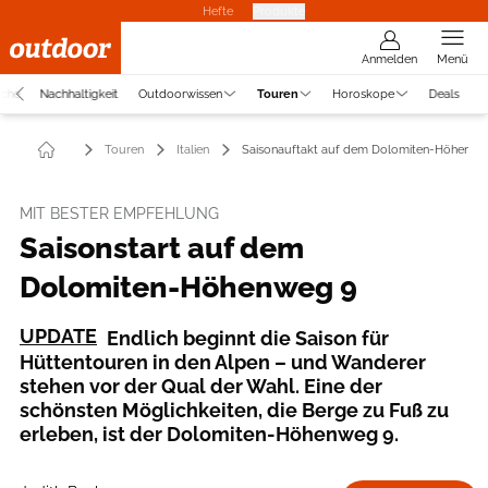
Hefte
Produkte
Anmelden
Menü
uche
Nachhaltigkeit
Outdoorwissen
Touren
Horoskope
Deals
Touren
Italien
Saisonauftakt auf dem Dolomiten-Höhenwe
MIT BESTER EMPFEHLUNG
Saisonstart auf dem
Dolomiten-Höhenweg 9
UPDATE
Endlich beginnt die Saison für
Hüttentouren in den Alpen – und Wanderer
stehen vor der Qual der Wahl. Eine der
schönsten Möglichkeiten, die Berge zu Fuß zu
erleben, ist der Dolomiten-Höhenweg 9.