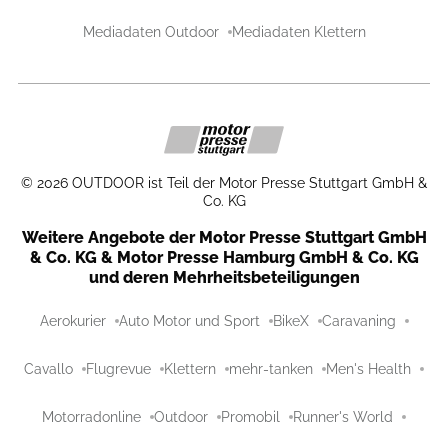
Mediadaten Outdoor
Mediadaten Klettern
©
2026
OUTDOOR ist Teil der Motor Presse Stuttgart GmbH &
Co. KG
Weitere Angebote der Motor Presse Stuttgart GmbH
& Co. KG & Motor Presse Hamburg GmbH & Co. KG
und deren Mehrheitsbeteiligungen
Aerokurier
Auto Motor und Sport
BikeX
Caravaning
Cavallo
Flugrevue
Klettern
mehr-tanken
Men's Health
Motorradonline
Outdoor
Promobil
Runner's World