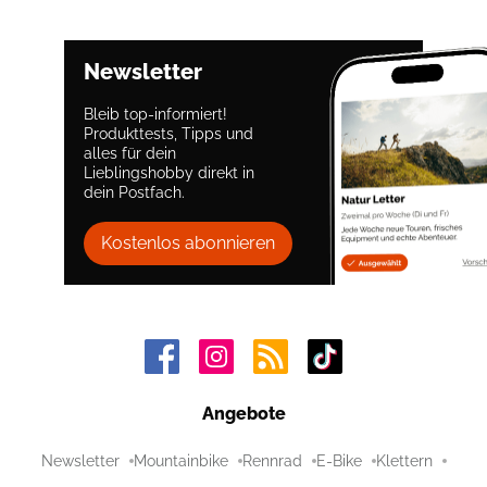
Newsletter
Bleib top-informiert!
Produkttests, Tipps und
alles für dein
Lieblingshobby direkt in
dein Postfach.
Kostenlos abonnieren
Angebote
Newsletter
Mountainbike
Rennrad
E-Bike
Klettern