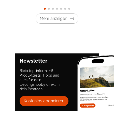
Mehr anzeigen
Newsletter
Bleib top-informiert!
Produkttests, Tipps und
alles für dein
Lieblingshobby direkt in
dein Postfach.
Kostenlos abonnieren