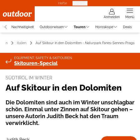
Hefte
Produkte
Anmelden
Menü
uche
Nachhaltigkeit
Outdoorwissen
Touren
Horoskope
Deals
uren
Italien
Auf Skitour in den Dolomiten - Naturpark Fanes-Sennes-Prags
EQUIPMENT, SAFETY & SKITOUREN
Skitouren-Special
SÜDTIROL IM WINTER
Auf Skitour in den Dolomiten
Die Dolomiten sind auch im Winter unschlagbar
schön. Einmal unter Zinnen auf Skitour gehen –
unsere Autorin Judith Beck hat den Traum
verwirklicht.
Judith Beck