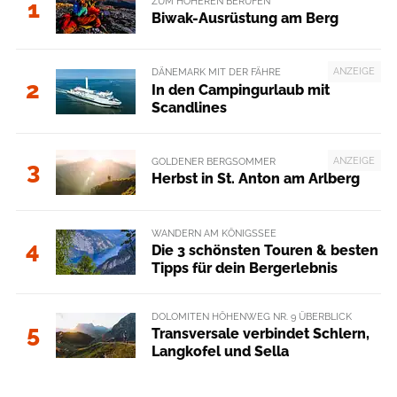
ZUM HÖHEREN BERUFEN
1
Biwak-Ausrüstung am Berg
ANZEIGE
DÄNEMARK MIT DER FÄHRE
2
In den Campingurlaub mit
Scandlines
ANZEIGE
GOLDENER BERGSOMMER
3
Herbst in St. Anton am Arlberg
WANDERN AM KÖNIGSSEE
4
Die 3 schönsten Touren & besten
Tipps für dein Bergerlebnis
DOLOMITEN HÖHENWEG NR. 9 ÜBERBLICK
5
Transversale verbindet Schlern,
Langkofel und Sella