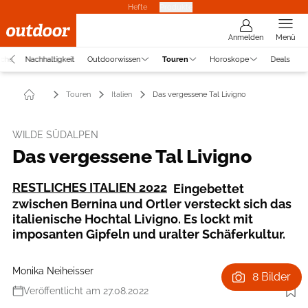
Hefte
Produkte
Anmelden
Menü
uche
Nachhaltigkeit
Outdoorwissen
Touren
Horoskope
Deals
Touren
Italien
Das vergessene Tal Livigno
WILDE SÜDALPEN
Das vergessene Tal Livigno
RESTLICHES ITALIEN 2022
Eingebettet
zwischen Bernina und Ortler versteckt sich das
italienische Hochtal Livigno. Es lockt mit
imposanten Gipfeln und uralter Schäferkultur.
Monika Neiheisser
8 Bilder
Veröffentlicht am 27.08.2022
Foto: Monika Neiheisser