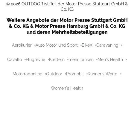
©
2026
OUTDOOR ist Teil der Motor Presse Stuttgart GmbH &
Co. KG
Weitere Angebote der Motor Presse Stuttgart GmbH
& Co. KG & Motor Presse Hamburg GmbH & Co. KG
und deren Mehrheitsbeteiligungen
Aerokurier
Auto Motor und Sport
BikeX
Caravaning
Cavallo
Flugrevue
Klettern
mehr-tanken
Men's Health
Motorradonline
Outdoor
Promobil
Runner's World
Women's Health