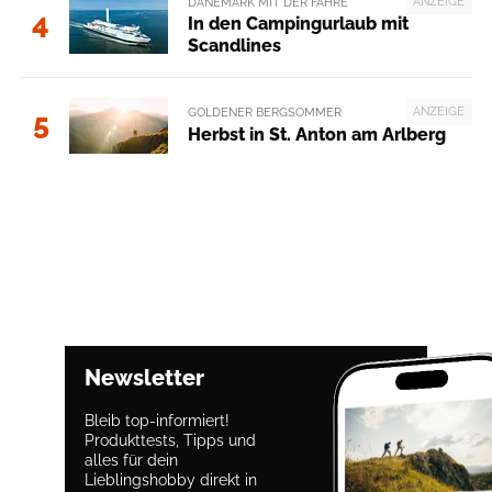
ANZEIGE
DÄNEMARK MIT DER FÄHRE
4
In den Campingurlaub mit
Scandlines
ANZEIGE
GOLDENER BERGSOMMER
5
Herbst in St. Anton am Arlberg
Newsletter
Bleib top-informiert!
Produkttests, Tipps und
alles für dein
Lieblingshobby direkt in