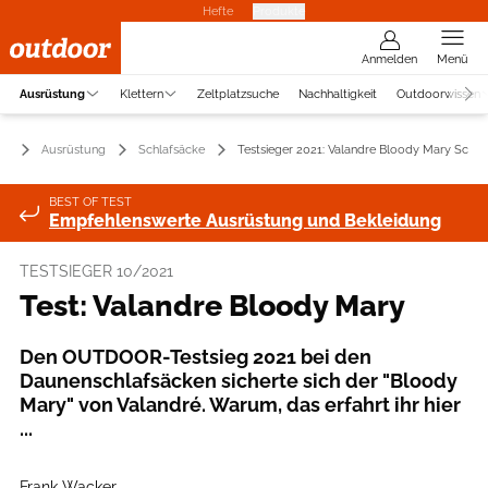
Hefte
Produkte
Anmelden
Menü
Ausrüstung
Klettern
Zeltplatzsuche
Nachhaltigkeit
Outdoorwissen
Ausrüstung
Schlafsäcke
Testsieger 2021: Valandre Bloody Mary Schla
BEST OF TEST
Empfehlenswerte Ausrüstung und Bekleidung
TESTSIEGER 10/2021
Test: Valandre Bloody Mary
Den OUTDOOR-Testsieg 2021 bei den
Daunenschlafsäcken sicherte sich der "Bloody
Mary" von Valandré. Warum, das erfahrt ihr hier
...
Frank Wacker