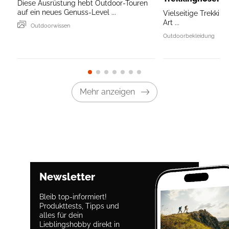
Diese Ausrüstung hebt Outdoor-Touren
auf ein neues Genuss-Level ...
Vielseitige Trekking
Art ...
Outdoorwissen
Outdoorbekleidung
Mehr anzeigen
Newsletter
Bleib top-informiert!
Produkttests, Tipps und
alles für dein
Lieblingshobby direkt in