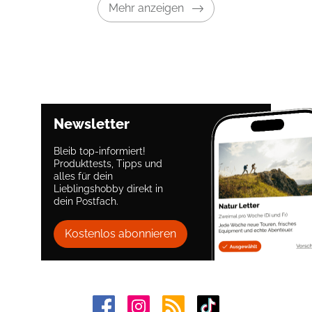
Mehr anzeigen
Newsletter
Bleib top-informiert!
Produkttests, Tipps und
alles für dein
Lieblingshobby direkt in
dein Postfach.
Kostenlos abonnieren