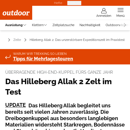
Hefte
Produkte
Anmelden
Menü
Ausrüstung
Klettern
Zeltplatzsuche
Nachhaltigkeit
Outdoorwissen
ung
Zelte
Hilleberg Allak 2: Das unzerstörbare Expeditionszelt im Praxistest
WARUM WIR TREKKING SO LIEBEN
Tipps für Mehrtagestouren
ÜBERRAGENDE HIGH-END-KUPPEL FÜRS GANZE JAHR
Das Hilleberg Allak 2 Zelt im
Test
UPDATE
Das Hilleberg Allak begleitet uns
bereits seit vielen Jahren zuverlässig. Die
Dreibogenkuppel aus besonders langlebigen
Materialien widersteht Starkregen, Bodennässe