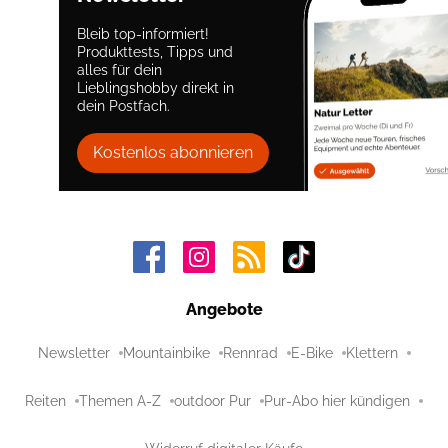
Bleib top-informiert!
Produkttests, Tipps und
alles für dein
Lieblingshobby direkt in
dein Postfach.
Kostenlos abonnieren
Angebote
Newsletter
Mountainbike
Rennrad
E-Bike
Klettern
Reiten
Themen A-Z
outdoor Pur
Pur-Abo hier kündigen