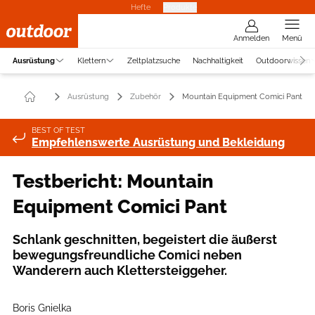
Hefte
Produkte
Anmelden
Menü
Ausrüstung
Klettern
Zeltplatzsuche
Nachhaltigkeit
Outdoorwissen
Ausrüstung
Zubehör
Mountain Equipment Comici Pants
BEST OF TEST
Empfehlenswerte Ausrüstung und Bekleidung
Testbericht: Mountain
Equipment Comici Pant
Schlank geschnitten, begeistert die äußerst
bewegungsfreundliche Comici neben
Wanderern auch Klettersteiggeher.
Boris Gnielka