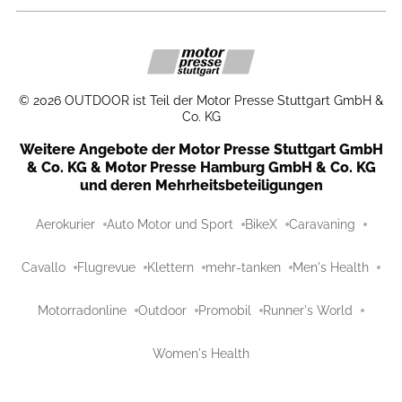
©
2026
OUTDOOR ist Teil der Motor Presse Stuttgart GmbH &
Co. KG
Weitere Angebote der Motor Presse Stuttgart GmbH
& Co. KG & Motor Presse Hamburg GmbH & Co. KG
und deren Mehrheitsbeteiligungen
Aerokurier
Auto Motor und Sport
BikeX
Caravaning
Cavallo
Flugrevue
Klettern
mehr-tanken
Men's Health
Motorradonline
Outdoor
Promobil
Runner's World
Women's Health