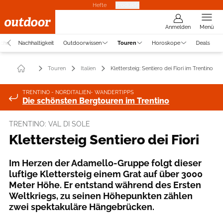
Hefte
Produkte
Anmelden
Menü
uche
Nachhaltigkeit
Outdoorwissen
Touren
Horoskope
Deals
Touren
Italien
Klettersteig: Sentiero dei Fiori im Trentino
TRENTINO - NORDITALIEN- WANDERTIPPS
Die schönsten Bergtouren im Trentino
TRENTINO: VAL DI SOLE
Klettersteig Sentiero dei Fiori
Im Herzen der Adamello-Gruppe folgt dieser
luftige Klettersteig einem Grat auf über 3000
Meter Höhe. Er entstand während des Ersten
Weltkriegs, zu seinen Höhepunkten zählen
zwei spektakuläre Hängebrücken.