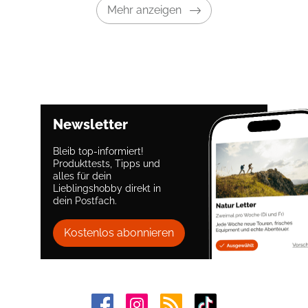
Mehr anzeigen
Newsletter
Bleib top-informiert!
Produkttests, Tipps und
alles für dein
Lieblingshobby direkt in
dein Postfach.
Kostenlos abonnieren