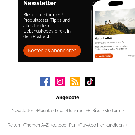
Newsletter
Bleib top-informiert!
Produkttests, Tipps und
alles für dein
Lieblingshobby direkt in
dein Postfach.
Kostenlos abonnieren
Angebote
Newsletter
Mountainbike
Rennrad
E-Bike
Klettern
Reiten
Themen A-Z
outdoor Pur
Pur-Abo hier kündigen