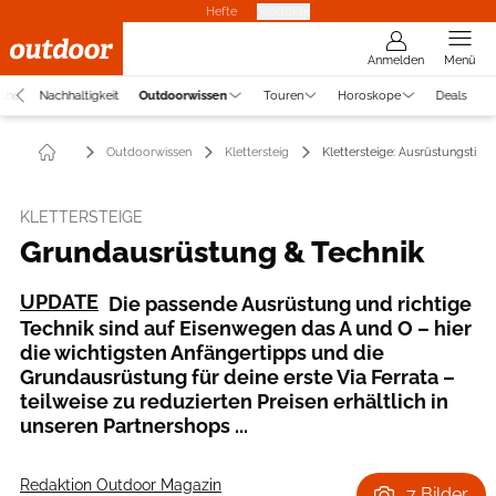
Hefte
Produkte
Anmelden
Menü
uche
Nachhaltigkeit
Outdoorwissen
Touren
Horoskope
Deals
Outdoorwissen
Klettersteig
Klettersteige: Ausrüstungstipp
KLETTERSTEIGE
Grundausrüstung & Technik
UPDATE
Die passende Ausrüstung und richtige
Technik sind auf Eisenwegen das A und O – hier
die wichtigsten Anfängertipps und die
Grundausrüstung für deine erste Via Ferrata –
teilweise zu reduzierten Preisen erhältlich in
unseren Partnershops ...
Redaktion Outdoor Magazin
7 Bilder