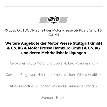
©
2026
OUTDOOR ist Teil der Motor Presse Stuttgart GmbH &
Co. KG
Weitere Angebote der Motor Presse Stuttgart GmbH
& Co. KG & Motor Presse Hamburg GmbH & Co. KG
und deren Mehrheitsbeteiligungen
Aerokurier
Auto Motor und Sport
BikeX
Caravaning
Cavallo
Flugrevue
Klettern
mehr-tanken
Men's Health
Motorradonline
Outdoor
Promobil
Runner's World
Women's Health