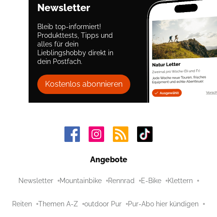
Newsletter
Bleib top-informiert!
Produkttests, Tipps und
alles für dein
Lieblingshobby direkt in
dein Postfach.
Kostenlos abonnieren
Angebote
Newsletter
Mountainbike
Rennrad
E-Bike
Klettern
Reiten
Themen A-Z
outdoor Pur
Pur-Abo hier kündigen