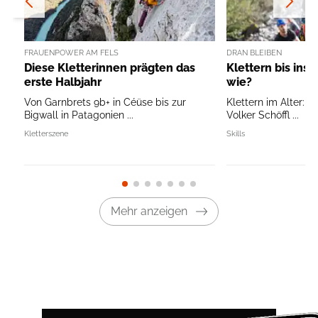
FRAUENPOWER AM FELS
DRAN BLEIBEN
Diese Kletterinnen prägten das
Klettern bis ins 
erste Halbjahr
wie?
Von Garnbrets 9b+ in Céüse bis zur
Klettern im Alter: T
Bigwall in Patagonien ...
Volker Schöffl ...
Kletterszene
Skills
Mehr anzeigen