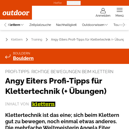
Hefte
Produkte
Anmelden
Menü
Klettern
Zeltplatzsuche
Nachhaltigkeit
Outdoorwissen
Touren
Klettern
Training
Angy Eiters Profi-Tipps für Klettertechnik (+ Übungen)
BOULDERN
Bouldern
PROFI-TIPPS: RICHTIGE BEWEGUNGEN BEIM KLETTERN
Angy Eiters Profi-Tipps für
Klettertechnik (+ Übungen)
INHALT VON
Klettertechnik ist das eine; sich beim Klettern
gut zu bewegen, noch einmal etwas anderes.
Die mehrfache Weltmeisterin Angela Eiter