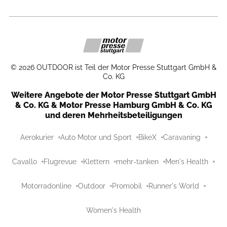
©
2026
OUTDOOR ist Teil der Motor Presse Stuttgart GmbH &
Co. KG
Weitere Angebote der Motor Presse Stuttgart GmbH
& Co. KG & Motor Presse Hamburg GmbH & Co. KG
und deren Mehrheitsbeteiligungen
Aerokurier
Auto Motor und Sport
BikeX
Caravaning
Cavallo
Flugrevue
Klettern
mehr-tanken
Men's Health
Motorradonline
Outdoor
Promobil
Runner's World
Women's Health