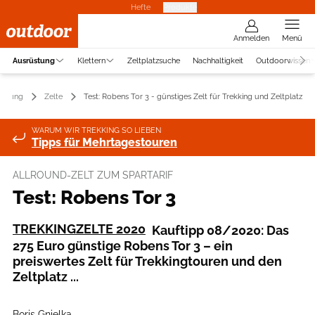
Hefte
Produkte
Anmelden
Menü
Ausrüstung
Klettern
Zeltplatzsuche
Nachhaltigkeit
Outdoorwissen
üstung
Zelte
Test: Robens Tor 3 - günstiges Zelt für Trekking und Zeltplatz
WARUM WIR TREKKING SO LIEBEN
Tipps für Mehrtagestouren
ALLROUND-ZELT ZUM SPARTARIF
Test: Robens Tor 3
TREKKINGZELTE 2020
Kauftipp 08/2020: Das
275 Euro günstige Robens Tor 3 – ein
preiswertes Zelt für Trekkingtouren und den
Zeltplatz ...
Boris Gnielka