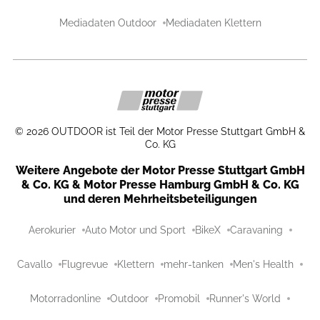
Mediadaten Outdoor
Mediadaten Klettern
©
2026
OUTDOOR ist Teil der Motor Presse Stuttgart GmbH &
Co. KG
Weitere Angebote der Motor Presse Stuttgart GmbH
& Co. KG & Motor Presse Hamburg GmbH & Co. KG
und deren Mehrheitsbeteiligungen
Aerokurier
Auto Motor und Sport
BikeX
Caravaning
Cavallo
Flugrevue
Klettern
mehr-tanken
Men's Health
Motorradonline
Outdoor
Promobil
Runner's World