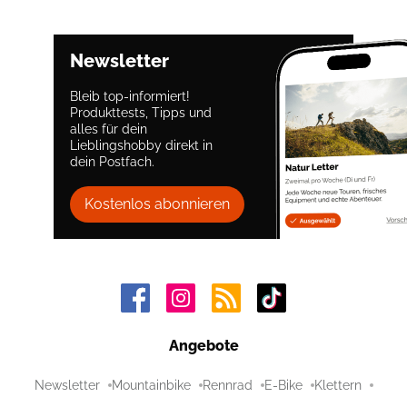
Newsletter
Bleib top-informiert!
Produkttests, Tipps und
alles für dein
Lieblingshobby direkt in
dein Postfach.
Kostenlos abonnieren
Angebote
Newsletter
Mountainbike
Rennrad
E-Bike
Klettern