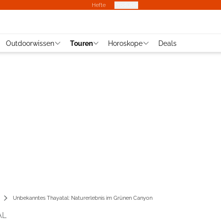
Hefte
Produkte
Outdoorwissen
Touren
Horoskope
Deals
Unbekanntes Thayatal: Naturerlebnis im Grünen Canyon
AL