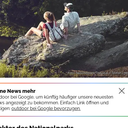
Foto: Nationalpark Thayatal / Stefan Leit
ine News mehr
tdoor bei Google, um künftig häufiger unsere neuesten
ws angezeigt zu bekommen. Einfach Link öffnen und
igen:
outdoor bei Google bevorzugen.
kter des Nationalparks