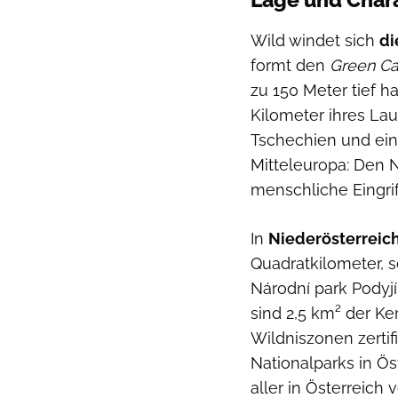
Wild windet sich
di
formt den
Green Ca
zu 150 Meter tief h
Kilometer ihres La
Tschechien und ein
Mitteleuropa: Den N
menschliche Eingrif
In
Niederösterreic
Quadratkilometer, s
Národní park Podyj
sind 2,5 km² der K
Wildniszonen zertifi
Nationalparks in Ös
aller in Österreic