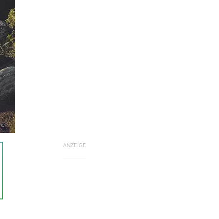
ner
ANZEIGE