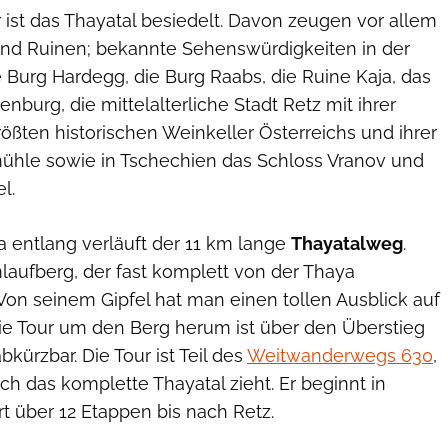
r ist das Thayatal besiedelt. Davon zeugen vor allem
und Ruinen; bekannte Sehenswürdigkeiten in der
Burg Hardegg, die Burg Raabs, die Ruine Kaja, das
tenburg, die mittelalterliche Stadt Retz mit ihrer
ößten historischen Weinkeller Österreichs und ihrer
ühle sowie in Tschechien das Schloss Vranov und
l.
a entlang verläuft der 11 km lange
Thayatalweg
.
mlaufberg, der fast komplett von der Thaya
Von seinem Gipfel hat man einen tollen Ausblick auf
Die Tour um den Berg herum ist über den Überstieg
kürzbar. Die Tour ist Teil des
Weitwanderwegs 630
,
rch das komplette Thayatal zieht. Er beginnt in
t über 12 Etappen bis nach Retz.