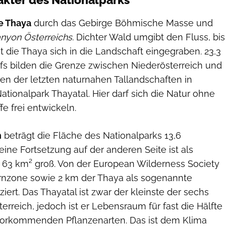
e Thaya
durch das Gebirge Böhmische Masse und
nyon Österreichs.
Dichter Wald umgibt den Fluss, bis
at die Thaya sich in die Landschaft eingegraben. 23,3
ufs bilden die Grenze zwischen Niederösterreich und
en der letzten naturnahen Tallandschaften in
ationalpark Thayatal. Hier darf sich die Natur ohne
fe frei entwickeln.
h
beträgt die Fläche des Nationalparks 13,6
eine Fortsetzung auf der anderen Seite ist als
í 63 km² groß. Von der European Wilderness Society
ernzone sowie 2 km der Thaya als sogenannte
ziert. Das Thayatal ist zwar der kleinste der sechs
terreich, jedoch ist er Lebensraum für fast die Hälfte
h vorkommenden Pflanzenarten. Das ist dem Klima