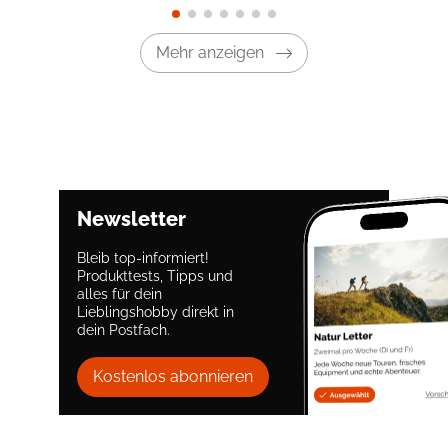
Mehr anzeigen
Newsletter
Bleib top-informiert!
Produkttests, Tipps und
alles für dein
Lieblingshobby direkt in
dein Postfach.
Kostenlos abonnieren