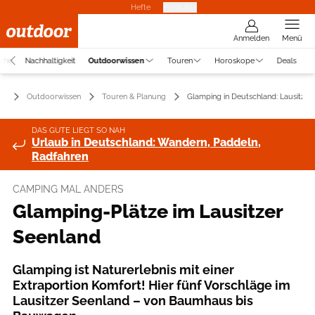
Hefte
Produkte
Anmelden
Menü
uche
Nachhaltigkeit
Outdoorwissen
Touren
Horoskope
Deals
Outdoorwissen
Touren & Planung
Glamping in Deutschland: Lausitzer
DAS GUTE LIEGT SO NAH
Urlaub in Deutschland: Wandern, Paddeln,
Radfahren
CAMPING MAL ANDERS
Glamping-Plätze im Lausitzer
Seenland
Glamping ist Naturerlebnis mit einer
Extraportion Komfort! Hier fünf Vorschläge im
Lausitzer Seenland – von Baumhaus bis