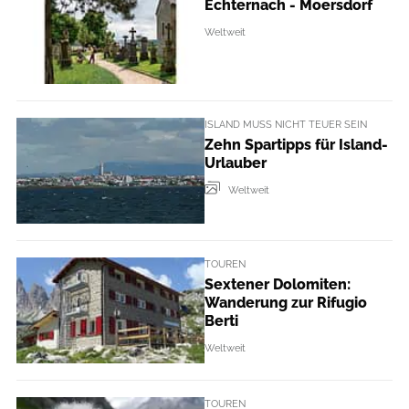
Echternach - Moersdorf
Weltweit
ISLAND MUSS NICHT TEUER SEIN
Zehn Spartipps für Island-
Urlauber
Weltweit
TOUREN
Sextener Dolomiten:
Wanderung zur Rifugio
Berti
Weltweit
TOUREN