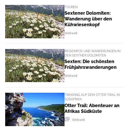
TOUREN
Sextener Dolomiten:
Wanderung über den
Kühwiesenkopf
Weltweit
REISEINFOS UND WANDERUNGEN IN
DEN SEXTNER DOLOMITEN
Sexten: Die schönsten
Frühjahrswanderungen
Weltweit
TREKKING AUF DEM OTTER TRAIL IN
SÜDAFRIKA
Otter Trail: Abenteuer an
Afrikas Südküste
Weltweit