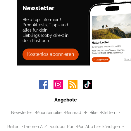
Newsletter
Bleib top-informiert!
Produkttests, Tipps und
alles für dein
Lieblingshobby direkt in
dein Postfach.
Kostenlos abonnieren
Angebote
Newsletter
Mountainbike
Rennrad
E-Bike
Klettern
Reiten
Themen A-Z
outdoor Pur
Pur-Abo hier kündigen