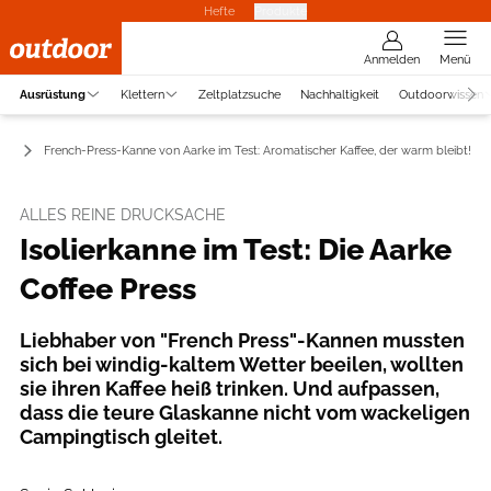
Hefte
Produkte
Anmelden
Menü
Ausrüstung
Klettern
Zeltplatzsuche
Nachhaltigkeit
Outdoorwissen
ör
French-Press-Kanne von Aarke im Test: Aromatischer Kaffee, der warm bleibt!
ALLES REINE DRUCKSACHE
Isolierkanne im Test: Die Aarke
Coffee Press
Liebhaber von "French Press"-Kannen mussten
sich bei windig-kaltem Wetter beeilen, wollten
sie ihren Kaffee heiß trinken. Und aufpassen,
dass die teure Glaskanne nicht vom wackeligen
Campingtisch gleitet.