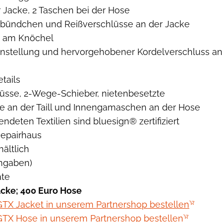
r Jacke, 2 Taschen bei der Hose
bündchen und Reißverschlüsse an der Jacke
s am Knöchel
nstellung und hervorgehobener Kordelverschluss a
tails
lüsse, 2-Wege-Schieber, nietenbesetzte
ze an der Taill und Innengamaschen an der Hose
endeten Textilien sind bluesign® zertifiziert
Repairhaus
hältlich
angaben)
ate
acke; 400 Euro Hose
TX Jacket in unserem Partnershop bestellen
TX Hose in unserem Partnershop bestellen