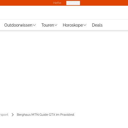
Hefte
Produkte
Outdoorwissen
Touren
Horoskope
Deals
rsport
Berghaus MTN Guide GTX im Praxistest