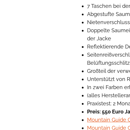
7 Taschen bei de
Abgestufte Saum
Nietenverschlus
Doppelte Saumei
der Jacke
Reflektierende De
Seitenreißversch
Belüftungsschlit
Großteil der verw
Unterstützt von 
In zwei Farben er
(alles Hersteller
Praxistest: 2 Mon
Preis: 550 Euro J
Mountain Guide G
Mountain Guide G