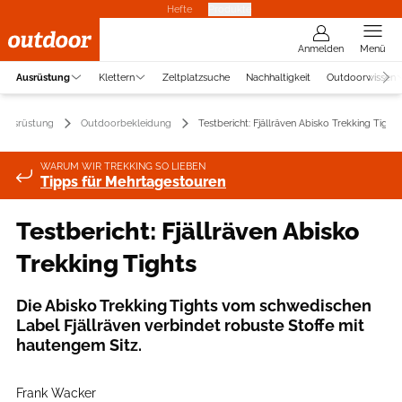
Hefte
Produkte
Anmelden
Menü
Ausrüstung
Klettern
Zeltplatzsuche
Nachhaltigkeit
Outdoorwissen
Ausrüstung
Outdoorbekleidung
Testbericht: Fjällräven Abisko Trekking Tights
WARUM WIR TREKKING SO LIEBEN
Tipps für Mehrtagestouren
Testbericht: Fjällräven Abisko
Trekking Tights
Die Abisko Trekking Tights vom schwedischen
Label Fjällräven verbindet robuste Stoffe mit
hautengem Sitz.
Frank Wacker