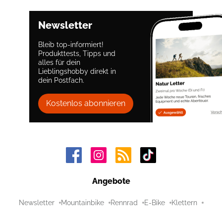
Newsletter
Bleib top-informiert!
Produkttests, Tipps und
alles für dein
Lieblingshobby direkt in
dein Postfach.
Kostenlos abonnieren
Angebote
Newsletter
Mountainbike
Rennrad
E-Bike
Klettern