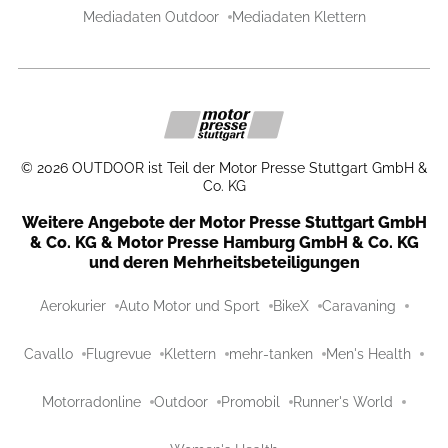
Mediadaten Outdoor
Mediadaten Klettern
©
2026
OUTDOOR ist Teil der Motor Presse Stuttgart GmbH &
Co. KG
Weitere Angebote der Motor Presse Stuttgart GmbH
& Co. KG & Motor Presse Hamburg GmbH & Co. KG
und deren Mehrheitsbeteiligungen
Aerokurier
Auto Motor und Sport
BikeX
Caravaning
Cavallo
Flugrevue
Klettern
mehr-tanken
Men's Health
Motorradonline
Outdoor
Promobil
Runner's World