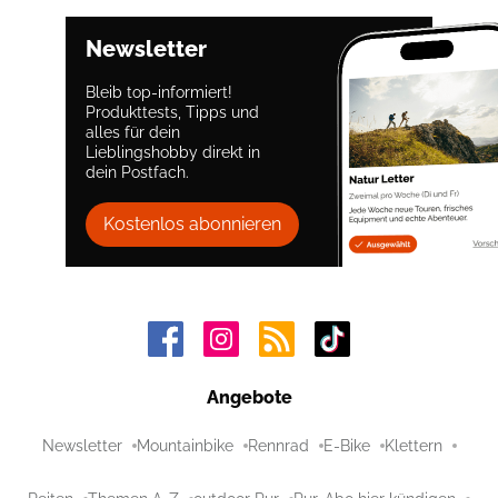
Newsletter
Bleib top-informiert!
Produkttests, Tipps und
alles für dein
Lieblingshobby direkt in
dein Postfach.
Kostenlos abonnieren
Angebote
Newsletter
Mountainbike
Rennrad
E-Bike
Klettern