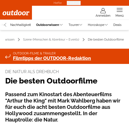
Hefte
Produkte
Anmelden
Menü
uche
Nachhaltigkeit
Outdoorwissen
Touren
Horoskope
Deals
oorwissen
Szene (Menschen & Abenteur + Events)
Die besten Outdoorfilme
OUTDOOR-FILME & TRAILER
Filmtipps der OUTDOOR-Redaktion
DIE NATUR ALS DREHBUCH
Die besten Outdoorfilme
Passend zum Kinostart des Abenteuerfilms
"Arthur the King" mit Mark Wahlberg haben wir
für euch die acht besten Outdoorfilme aus
Hollywood zusammengestellt. In der
Hauptrolle: die Natur.