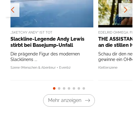
„SKETCHY ANDY“ IST TOT
EDELRID OHMEGA: FILM
Slackline-Legende Andy Lewis
THE ASSISTANT
stirbt bei Basejump-Unfall
an die stillen H
Die prägende Figur des modernen
Schau dir den neue
Slacklinens ...
gewinne ein OHMEGA
Szene (Menschen & Abenteur + Events)
Kletterszene
Mehr anzeigen