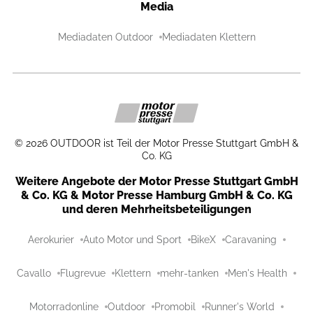
Media
Mediadaten Outdoor
Mediadaten Klettern
©
2026
OUTDOOR ist Teil der Motor Presse Stuttgart GmbH &
Co. KG
Weitere Angebote der Motor Presse Stuttgart GmbH
& Co. KG & Motor Presse Hamburg GmbH & Co. KG
und deren Mehrheitsbeteiligungen
Aerokurier
Auto Motor und Sport
BikeX
Caravaning
Cavallo
Flugrevue
Klettern
mehr-tanken
Men's Health
Motorradonline
Outdoor
Promobil
Runner's World