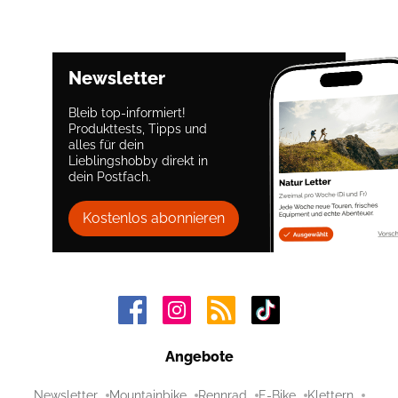
Newsletter
Bleib top-informiert!
Produkttests, Tipps und
alles für dein
Lieblingshobby direkt in
dein Postfach.
Kostenlos abonnieren
Angebote
Newsletter
Mountainbike
Rennrad
E-Bike
Klettern