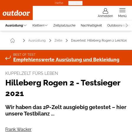
Hefte
Produkte
Anmelden
Menü
Ausrüstung
Klettern
Zeltplatzsuche
Nachhaltigkeit
Outdoorwissen
Ausrüstung
Zelte
Dauertest: Hilleberg Rogen 2 Leichtzelt
BEST OF TEST
Empfehlenswerte Ausrüstung und Bekleidung
KUPPELZELT FÜRS LEBEN
Hilleberg Rogen 2 - Testsieger
2021
Wir haben das 2P-Zelt ausgiebig getestet – hier
unsere Testbilanz ...
Frank Wacker