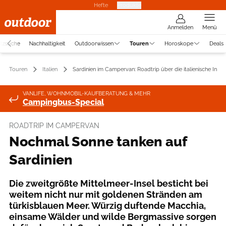
Hefte
Produkte
Anmelden
Menü
atzsuche
Nachhaltigkeit
Outdoorwissen
Touren
Horoskope
Deals
Touren
Italien
Sardinien im Campervan: Roadtrip über die italienische Insel
VANLIFE, WOHNMOBIL-KAUFBERATUNG & MEHR
Campingbus-Special
ROADTRIP IM CAMPERVAN
Nochmal Sonne tanken auf
Sardinien
Die zweitgrößte Mittelmeer-Insel besticht bei
weitem nicht nur mit goldenen Stränden am
türkisblauen Meer. Würzig duftende Macchia,
einsame Wälder und wilde Bergmassive sorgen