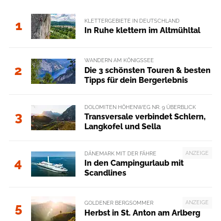
KLETTERGEBIETE IN DEUTSCHLAND
1
In Ruhe klettern im Altmühltal
WANDERN AM KÖNIGSSEE
2
Die 3 schönsten Touren & besten
Tipps für dein Bergerlebnis
DOLOMITEN HÖHENWEG NR. 9 ÜBERBLICK
3
Transversale verbindet Schlern,
Langkofel und Sella
ANZEIGE
DÄNEMARK MIT DER FÄHRE
4
In den Campingurlaub mit
Scandlines
ANZEIGE
GOLDENER BERGSOMMER
5
Herbst in St. Anton am Arlberg