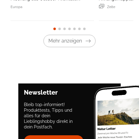
Europa
Zelte
Mehr anzeigen
Newsletter
Bleib top-informiert!
Produkttests, Tipps und
alles für dein
Lieblingshobby direkt in
dein Postfach.