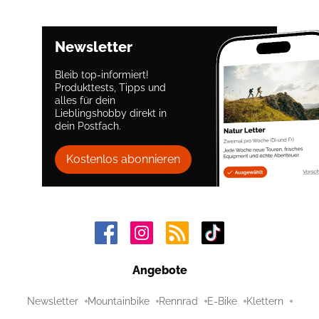
Newsletter
Bleib top-informiert!
Produkttests, Tipps und
alles für dein
Lieblingshobby direkt in
dein Postfach.
Kostenlos abonnieren
Angebote
Newsletter
Mountainbike
Rennrad
E-Bike
Klettern