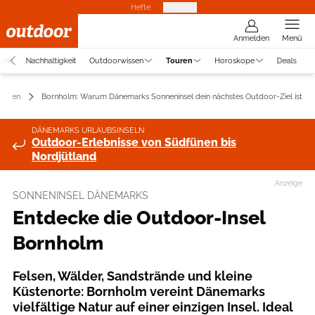
Hefte
Produkte
Anmelden
Menü
uche
Nachhaltigkeit
Outdoorwissen
Touren
Horoskope
Deals
navien
Bornholm: Warum Dänemarks Sonneninsel dein nächstes Outdoor-Ziel ist
DÄNEMARKS URLAUBSINSELN
Outdoor-Erlebnisse von Südfünen bis
Nordjütland
Anzeige
SONNENINSEL DÄNEMARKS
Entdecke die Outdoor-Insel
Bornholm
Felsen, Wälder, Sandstrände und kleine
Küstenorte: Bornholm vereint Dänemarks
vielfältige Natur auf einer einzigen Insel. Ideal