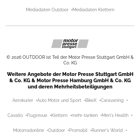
Mediadaten Outdoor
Mediadaten Klettern
©
2026
OUTDOOR ist Teil der Motor Presse Stuttgart GmbH &
Co. KG
Weitere Angebote der Motor Presse Stuttgart GmbH
& Co. KG & Motor Presse Hamburg GmbH & Co. KG
und deren Mehrheitsbeteiligungen
Aerokurier
Auto Motor und Sport
BikeX
Caravaning
Cavallo
Flugrevue
Klettern
mehr-tanken
Men's Health
Motorradonline
Outdoor
Promobil
Runner's World