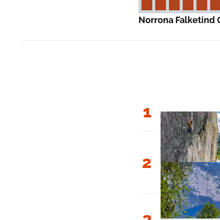
Norrona Falketind 
1
2
3