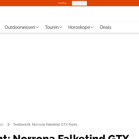
Hefte
Produkte
Outdoorwissen
Touren
Horoskope
Deals
ör
Testbericht: Norrona Falketind GTX Pants
ht: Norrona Falketind GTX