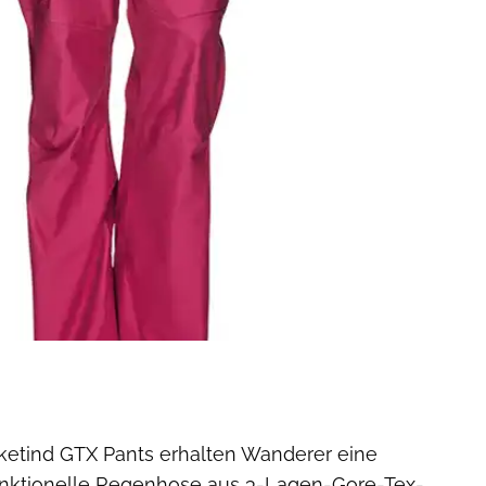
lketind GTX Pants erhalten Wanderer eine
unktionelle Regenhose aus 3-Lagen-Gore-Tex-