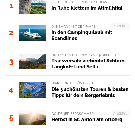
KLETTERGEBIETE IN DEUTSCHLAND
1
In Ruhe klettern im Altmühltal
ANZEIGE
DÄNEMARK MIT DER FÄHRE
2
In den Campingurlaub mit
Scandlines
DOLOMITEN HÖHENWEG NR. 9 ÜBERBLICK
3
Transversale verbindet Schlern,
Langkofel und Sella
WANDERN AM KÖNIGSSEE
4
Die 3 schönsten Touren & besten
Tipps für dein Bergerlebnis
ANZEIGE
GOLDENER BERGSOMMER
5
Herbst in St. Anton am Arlberg