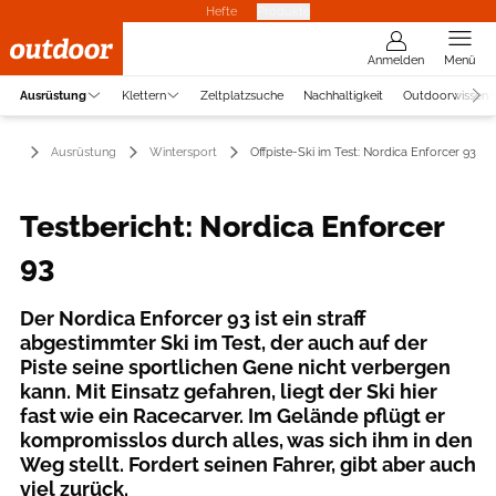
Hefte
Produkte
Anmelden
Menü
Ausrüstung
Klettern
Zeltplatzsuche
Nachhaltigkeit
Outdoorwissen
Ausrüstung
Wintersport
Offpiste-Ski im Test: Nordica Enforcer 93
Testbericht: Nordica Enforcer
93
Der Nordica Enforcer 93 ist ein straff
abgestimmter Ski im Test, der auch auf der
Piste seine sportlichen Gene nicht verbergen
kann. Mit Einsatz gefahren, liegt der Ski hier
fast wie ein Racecarver. Im Gelände pflügt er
kompromisslos durch alles, was sich ihm in den
Weg stellt. Fordert seinen Fahrer, gibt aber auch
viel zurück.