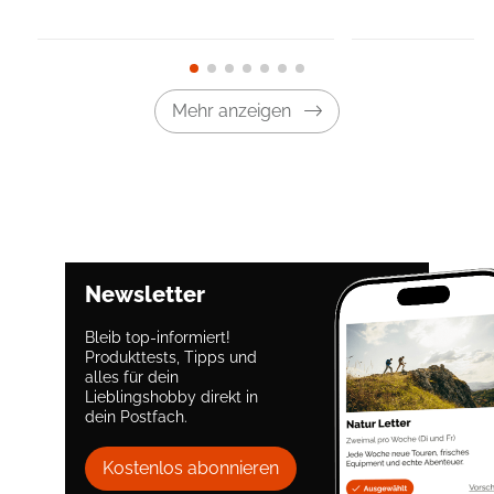
Mehr anzeigen
Newsletter
Bleib top-informiert!
Produkttests, Tipps und
alles für dein
Lieblingshobby direkt in
dein Postfach.
Kostenlos abonnieren