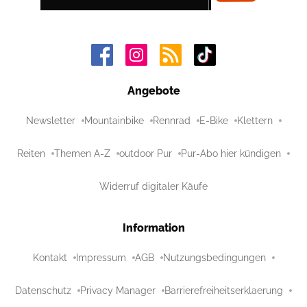
Angebote
Newsletter
Mountainbike
Rennrad
E-Bike
Klettern
Reiten
Themen A-Z
outdoor Pur
Pur-Abo hier kündigen
Widerruf digitaler Käufe
Information
Kontakt
Impressum
AGB
Nutzungsbedingungen
Datenschutz
Privacy Manager
Barrierefreiheitserklaerung