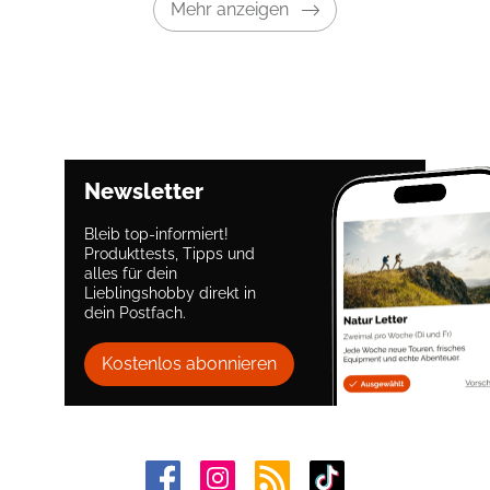
Mehr anzeigen
Newsletter
Bleib top-informiert!
Produkttests, Tipps und
alles für dein
Lieblingshobby direkt in
dein Postfach.
Kostenlos abonnieren