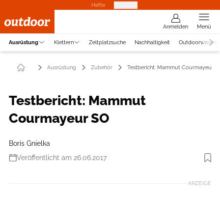
Hefte
Produkte
Anmelden
Menü
Ausrüstung
Klettern
Zeltplatzsuche
Nachhaltigkeit
Outdoorwissen
Ausrüstung
Zubehör
Testbericht: Mammut Courmayeur S
Testbericht: Mammut
Courmayeur SO
Boris Gnielka
Veröffentlicht am 26.06.2017
Foto: Mammut
ANZEIGE