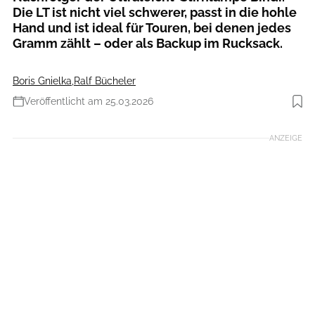
Die LT ist nicht viel schwerer, passt in die hohle
Hand und ist ideal für Touren, bei denen jedes
Gramm zählt – oder als Backup im Rucksack.
Boris Gnielka
,
Ralf Bücheler
Veröffentlicht am 25.03.2026
Foto: Petzl Distribution / Marc Daviet
ANZEIGE