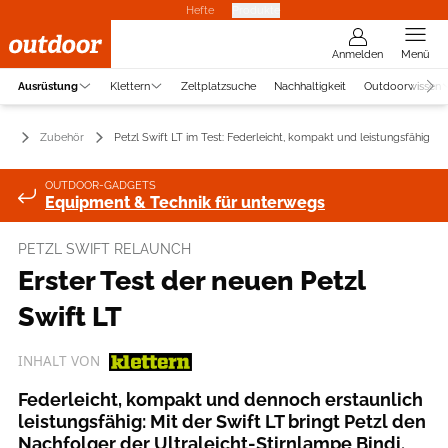
Hefte
Produkte
Anmelden
Menü
Ausrüstung
Klettern
Zeltplatzsuche
Nachhaltigkeit
Outdoorwissen
ng
Zubehör
Petzl Swift LT im Test: Federleicht, kompakt und leistungsfähig
OUTDOOR-GADGETS
Equipment & Technik für unterwegs
PETZL SWIFT RELAUNCH
Erster Test der neuen Petzl
Swift LT
INHALT VON
Federleicht, kompakt und dennoch erstaunlich
leistungsfähig: Mit der Swift LT bringt Petzl den
Nachfolger der Ultraleicht-Stirnlampe Bindi.