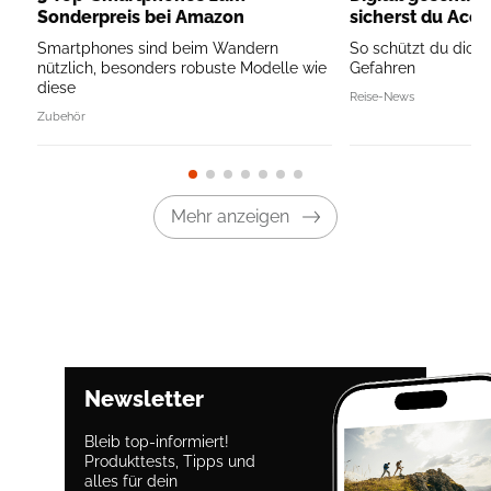
Sonderpreis bei Amazon
sicherst du Acc
Smartphones sind beim Wandern
So schützt du dich
nützlich, besonders robuste Modelle wie
Gefahren
diese
Reise-News
Zubehör
Mehr anzeigen
Newsletter
Bleib top-informiert!
Produkttests, Tipps und
alles für dein