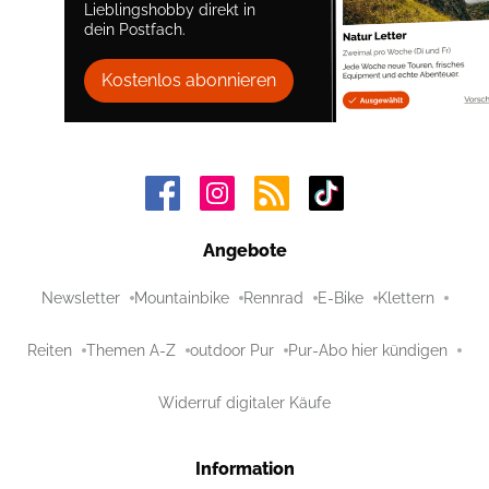
Lieblingshobby direkt in
dein Postfach.
Kostenlos abonnieren
Angebote
Newsletter
Mountainbike
Rennrad
E-Bike
Klettern
Reiten
Themen A-Z
outdoor Pur
Pur-Abo hier kündigen
Widerruf digitaler Käufe
Information