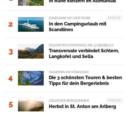
In Ruhe klettern im Altmühltal
ANZEIGE
DÄNEMARK MIT DER FÄHRE
2
In den Campingurlaub mit
Scandlines
DOLOMITEN HÖHENWEG NR. 9 ÜBERBLICK
3
Transversale verbindet Schlern,
Langkofel und Sella
WANDERN AM KÖNIGSSEE
4
Die 3 schönsten Touren & besten
Tipps für dein Bergerlebnis
ANZEIGE
GOLDENER BERGSOMMER
5
Herbst in St. Anton am Arlberg