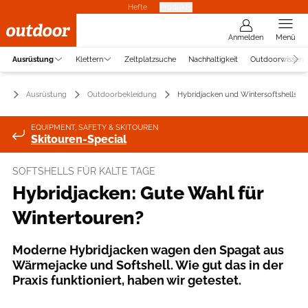
Hefte
Produkte
Anmelden
Menü
Ausrüstung
Klettern
Zeltplatzsuche
Nachhaltigkeit
Outdoorwissen
Ausrüstung
Outdoorbekleidung
Hybridjacken und Wintersoftshells im
EQUIPMENT, SAFETY & SKITOUREN
Skitouren-Special
SOFTSHELLS FÜR KALTE TAGE
Hybridjacken: Gute Wahl für
Wintertouren?
Moderne Hybridjacken wagen den Spagat aus
Wärmejacke und Softshell. Wie gut das in der
Praxis funktioniert, haben wir getestet.