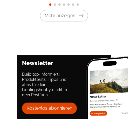
Mehr anzeigen
Newsletter
Bleib top-informiert!
Produkttests, Tipps und
alles für dein
Lieblingshobby direkt in
dein Postfach.
Kostenlos abonnieren