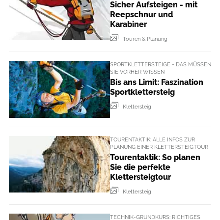
Sicher Aufsteigen - mit
Reepschnur und
Karabiner
Touren & Planung
SPORTKLETTERSTEIGE - DAS MÜSSEN
SIE VORHER WISSEN
Bis ans Limit: Faszination
Sportklettersteig
Klettersteig
TOURENTAKTIK: ALLE INFOS ZUR
PLANUNG EINER KLETTERSTEIGTOUR
Tourentaktik: So planen
Sie die perfekte
Klettersteigtour
Klettersteig
TECHNIK-GRUNDKURS: RICHTIGES