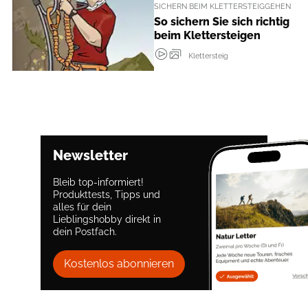
SICHERN BEIM KLETTERSTEIGGEHEN
So sichern Sie sich richtig
beim Klettersteigen
Klettersteig
Newsletter
Bleib top-informiert!
Produkttests, Tipps und
alles für dein
Lieblingshobby direkt in
dein Postfach.
Kostenlos abonnieren