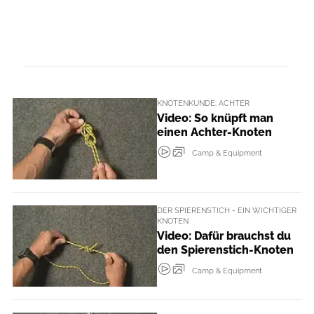
KNOTENKUNDE: ACHTER
Video: So knüpft man
einen Achter-Knoten
Camp & Equipment
DER SPIERENSTICH - EIN WICHTIGER
KNOTEN
Video: Dafür brauchst du
den Spierenstich-Knoten
Camp & Equipment