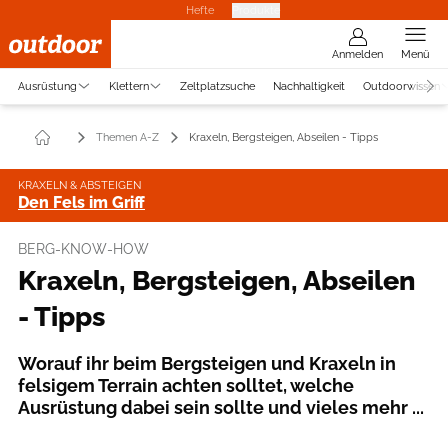
Hefte
Produkte
Anmelden
Menü
Ausrüstung
Klettern
Zeltplatzsuche
Nachhaltigkeit
Outdoorwissen
Themen A-Z
Kraxeln, Bergsteigen, Abseilen - Tipps
KRAXELN & ABSTEIGEN
Den Fels im Griff
BERG-KNOW-HOW
Kraxeln, Bergsteigen, Abseilen
- Tipps
Worauf ihr beim Bergsteigen und Kraxeln in
felsigem Terrain achten solltet, welche
Ausrüstung dabei sein sollte und vieles mehr ...
Foto: Ben Wiesenfarth