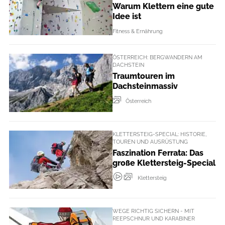
Warum Klettern eine gute
Idee ist
Fitness & Ernährung
ÖSTERREICH: BERGWANDERN AM
DACHSTEIN
Traumtouren im
Dachsteinmassiv
Österreich
KLETTERSTEIG-SPECIAL: HISTORIE,
TOUREN UND AUSRÜSTUNG
Faszination Ferrata: Das
große Klettersteig-Special
Klettersteig
WEGE RICHTIG SICHERN - MIT
REEPSCHNUR UND KARABINER