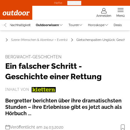
Hefte
Produkte
Anmelden
Menü
che
Nachhaltigkeit
Outdoorwissen
Touren
Horoskope
Deals
en
Szene (Menschen & Abenteur + Events)
Gletscherspalten-Unglück: Geschicht
BERGWACHT-GESCHICHTEN
Ein falscher Schritt -
Geschichte einer Rettung
INHALT VON
Bergretter berichten über ihre dramatischsten
Stunden – ihre Erlebnisse gibt es jetzt auch als
Hörbuch ...
Veröffentlicht am 24.03.2020
Foto: Christoph Vogg / Bergwacht Grainau