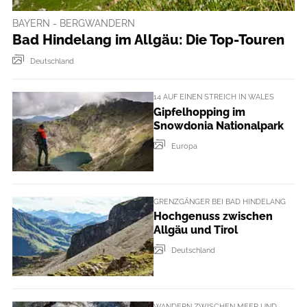
BAYERN - BERGWANDERN
Bad Hindelang im Allgäu: Die Top-Touren
Deutschland
14 AUF EINEN STREICH IN WALES
Gipfelhopping im
Snowdonia Nationalpark
Europa
GRENZGÄNGER BEI BAD HINDELANG
Hochgenuss zwischen
Allgäu und Tirol
Deutschland
WANDERN ZWISCHEN MEER UND