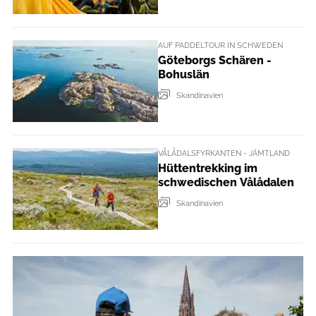
AUF PADDELTOUR IN SCHWEDEN
Göteborgs Schären -
Bohuslän
Skandinavien
VÅLÅDALSFYRKANTEN - JÄMTLAND
Hüttentrekking im
schwedischen Vålådalen
Skandinavien