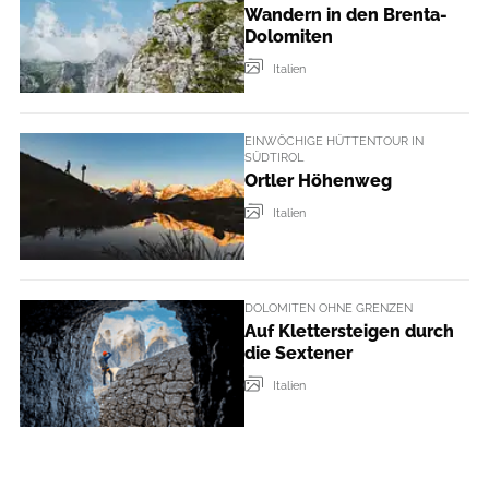
Wandern in den Brenta-
Dolomiten
Italien
EINWÖCHIGE HÜTTENTOUR IN
SÜDTIROL
Ortler Höhenweg
Italien
DOLOMITEN OHNE GRENZEN
Auf Klettersteigen durch
die Sextener
Italien