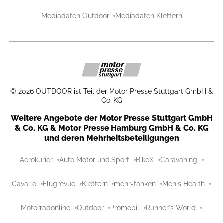
Mediadaten Outdoor
Mediadaten Klettern
©
2026
OUTDOOR ist Teil der Motor Presse Stuttgart GmbH &
Co. KG
Weitere Angebote der Motor Presse Stuttgart GmbH
& Co. KG & Motor Presse Hamburg GmbH & Co. KG
und deren Mehrheitsbeteiligungen
Aerokurier
Auto Motor und Sport
BikeX
Caravaning
Cavallo
Flugrevue
Klettern
mehr-tanken
Men's Health
Motorradonline
Outdoor
Promobil
Runner's World