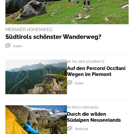
MERANER HÖHENWEG
Südtirols schönster Wanderweg?
Italien
IM TAL DER GOURMETS
Auf den Percorsi Occitani
Wegen im Piemont
Italien
IM REICH DER KEAS
Durch die wilden
Südalpen Neuseelands
Weltweit