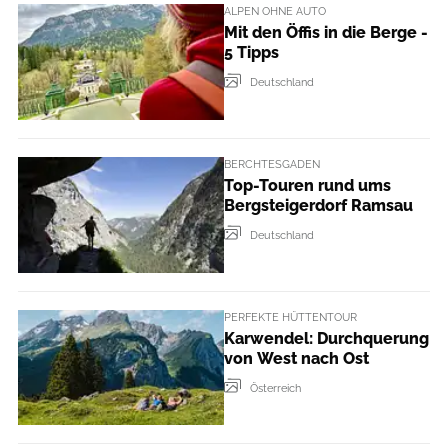
ALPEN OHNE AUTO
Mit den Öffis in die Berge -
5 Tipps
Deutschland
BERCHTESGADEN
Top-Touren rund ums
Bergsteigerdorf Ramsau
Deutschland
PERFEKTE HÜTTENTOUR
Karwendel: Durchquerung
von West nach Ost
Österreich