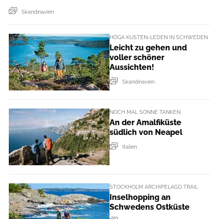
Skandinavien
HÖGA KUSTEN-LEDEN IN SCHWEDEN
Leicht zu gehen und
voller schöner
Aussichten!
Skandinavien
NOCH MAL SONNE TANKEN
An der Amalfiküste
südlich von Neapel
Italien
STOCKHOLM ARCHIPELAGO TRAIL
Inselhopping an
Schwedens Ostküste