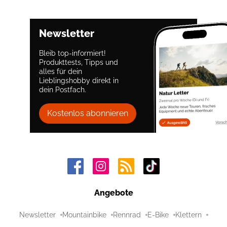
Newsletter
Bleib top-informiert!
Produkttests, Tipps und
alles für dein
Lieblingshobby direkt in
dein Postfach.
Kostenlos abonnieren
Angebote
Newsletter
Mountainbike
Rennrad
E-Bike
Klettern