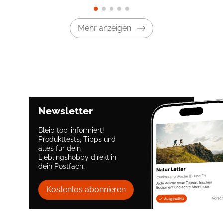
Mehr anzeigen
Newsletter
Bleib top-informiert!
Produkttests, Tipps und
alles für dein
Lieblingshobby direkt in
dein Postfach.
Kostenlos abonnieren