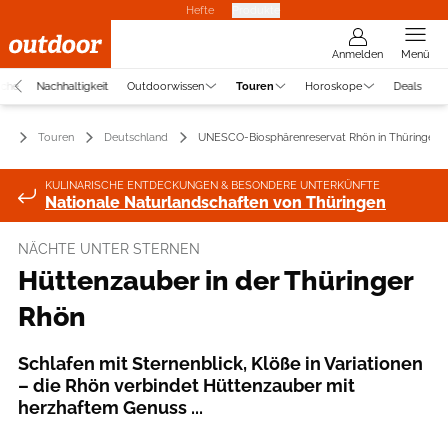
Hefte
Produkte
Anmelden
Menü
uche
Nachhaltigkeit
Outdoorwissen
Touren
Horoskope
Deals
Touren
Deutschland
UNESCO-Biosphärenreservat Rhön in Thüringen
KULINARISCHE ENTDECKUNGEN & BESONDERE UNTERKÜNFTE
Nationale Naturlandschaften von Thüringen
NÄCHTE UNTER STERNEN
Hüttenzauber in der Thüringer
Rhön
Schlafen mit Sternenblick, Klöße in Variationen
– die Rhön verbindet Hüttenzauber mit
herzhaftem Genuss ...